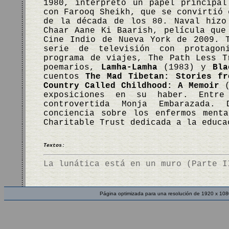
1980, interpretó un papel principa
con Farooq Sheikh, que se convirtió 
de la década de los 80. Naval hizo
Chaar Aane Ki Baarish, película que
Cine Indio de Nueva York de 2009. 
serie de televisión con protagon
programa de viajes, The Path Less T
poemarios,
Lamha-Lamha
(1983) y
Bla
cuentos
The Mad Tibetan: Stories fr
Country Called Childhood: A Memoir
(
exposiciones en su haber. Entre
controvertida Monja Embarazada.
conciencia sobre los enfermos ment
Charitable Trust dedicada a la educ
Textos:
La lunática está en un muro (Parte I
Página optimizada para una resolución de 1920 x 108