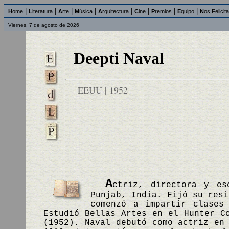
|
|
|
|
|
|
|
|
H
ome
L
iteratura
A
rte
M
úsica
A
rquitectura
C
ine
P
remios
E
quipo
N
os Felicit
Viernes, 7 de agosto de 2026
Deepti Naval
EEUU | 1952
A
ctriz, directora y es
Punjab, India. Fijó su resi
comenzó a impartir clases
Estudió Bellas Artes en el Hunter C
(1952). Naval debutó como actriz en