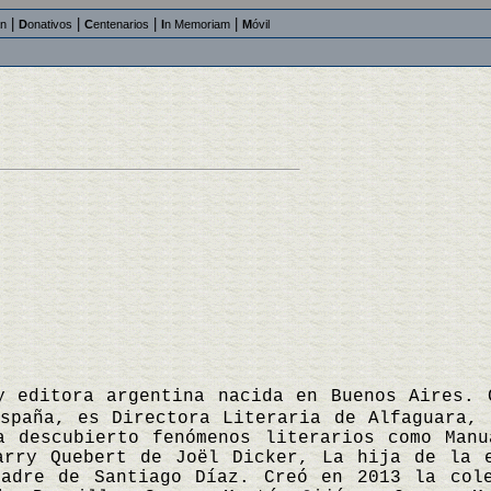
|
|
|
|
an
D
onativos
C
entenarios
I
n Memoriam
M
óvil
y editora argentina nacida en Buenos Aires. 
spaña, es Directora Literaria de Alfaguara, 
a descubierto fenómenos literarios como Man
arry Quebert de Joël Dicker, La hija de la 
adre de Santiago Díaz. Creó en 2013 la cole