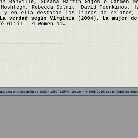
ohn Banville, Susana Martín Gijón o Carmen M
 Moshfegh, Rebecca Solnit, David Foenkinos, H
s y en ella destacan los libros de relatos
La verdad según Virginia
(2004),
La mujer de
fé Gijón. © Women Now
ada para una resolución de 1920 x 1080 (125%) - copyright © 1998-2026, epdlp. Todos los dere