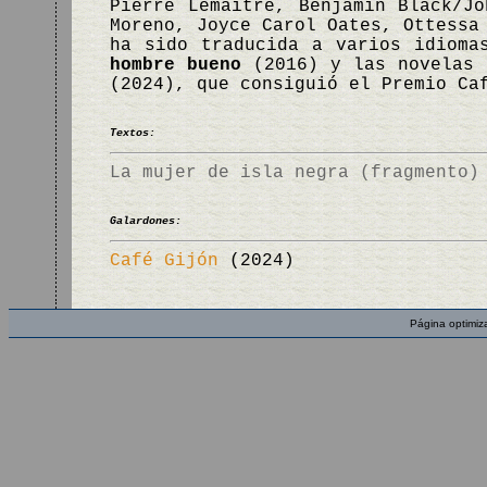
Pierre Lemaitre, Benjamin Black/J
Moreno, Joyce Carol Oates, Ottessa
ha sido traducida a varios idioma
hombre bueno
(2016) y las novelas
(2024), que consiguió el Premio Ca
Textos:
La mujer de isla negra (fragmento)
Galardones:
Café Gijón
(2024)
Página optimiz