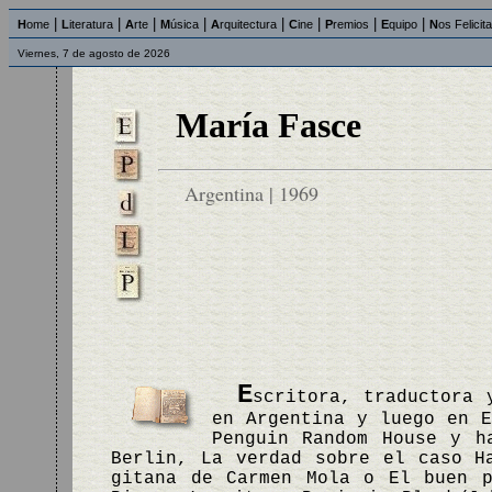
|
|
|
|
|
|
|
|
H
ome
L
iteratura
A
rte
M
úsica
A
rquitectura
C
ine
P
remios
E
quipo
N
os Felicit
Viernes, 7 de agosto de 2026
María Fasce
Argentina | 1969
E
scritora, traductora 
en Argentina y luego en E
Penguin Random House y h
Berlin, La verdad sobre el caso H
gitana de Carmen Mola o El buen p