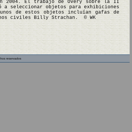
en 2004. El trabajo de Overy sobre la II
ó a seleccionar objetos para exhibiciones
unos de estos objetos incluían gafas de
chos civiles Billy Strachan. © WK
chos reservados