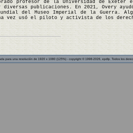
brado profesor de la Universidad de Exeter 
r diversas publicaciones. En 2021, Overy ayud
undial del Museo Imperial de la Guerra. Alg
na vez usó el piloto y activista de los dere
ada para una resolución de 1920 x 1080 (125%) - copyright © 1998-2026, epdlp. Todos los dere