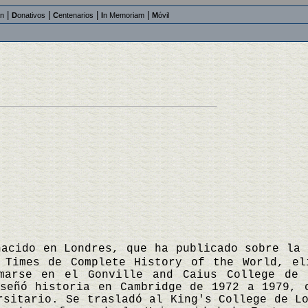
|
|
|
|
an
D
onativos
C
entenarios
I
n Memoriam
M
óvil
nacido en Londres, que ha publicado sobre la
 Times de Complete History of the World, el
marse en el Gonville and Caius College de 
nseñó historia en Cambridge de 1972 a 1979, 
rsitario. Se trasladó al King's College de L