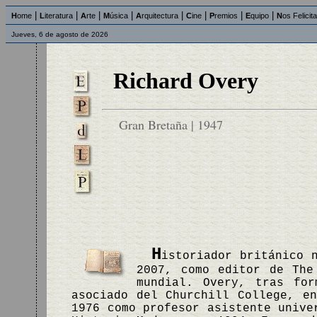
|
|
|
|
|
|
|
|
H
ome
L
iteratura
A
rte
M
úsica
A
rquitectura
C
ine
P
remios
E
quipo
N
os Felicit
Jueves, 6 de agosto de 2026
Richard Overy
Gran Bretaña | 1947
H
istoriador británico 
2007, como editor de The
mundial. Overy, tras for
asociado del Churchill College, e
1976 como profesor asistente unive