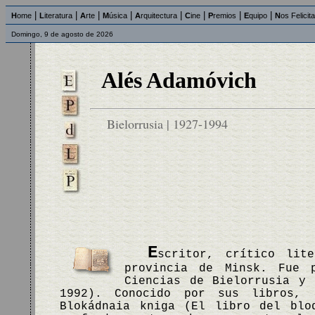
|
|
|
|
|
|
|
|
H
ome
L
iteratura
A
rte
M
úsica
A
rquitectura
C
ine
P
remios
E
quipo
N
os Felicit
Domingo, 9 de agosto de 2026
Alés Adamóvich
Bielorrusia | 1927-1994
E
scritor, crítico lit
provincia de Minsk. Fue 
Ciencias de Bielorrusia y 
1992). Conocido por sus libros,
Blokádnaia kniga (El libro del blo