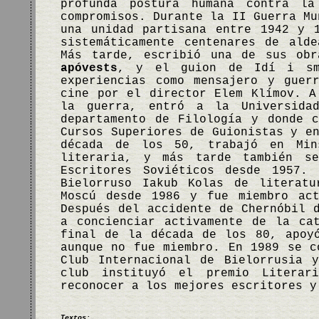
profunda postura humana contra l
compromisos. Durante la II Guerra Mu
una unidad partisana entre 1942 y 
sistemáticamente centenares de ald
Más tarde, escribió una de sus ob
apóvests
, y el guion de Idí i sm
experiencias como mensajero y guer
cine por el director Elem Klímov. A
la guerra, entró a la Universida
departamento de Filología y donde 
Cursos Superiores de Guionistas y e
década de los 50, trabajó en Mi
literaria, y más tarde también s
Escritores Soviéticos desde 1957.
Bielorruso Iakub Kolas de literat
Moscú desde 1986 y fue miembro act
Después del accidente de Chernóbil 
a concienciar activamente de la ca
final de la década de los 80, apoy
aunque no fue miembro. En 1989 se c
Club Internacional de Bielorrusia 
club instituyó el premio Literar
reconocer a los mejores escritores 
Textos: