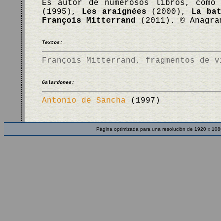
Es autor de numerosos libros, com
(1995),
Les araignées
(2000),
La ba
François Mitterrand
(2011). © Anagra
Textos:
François Mitterrand, fragmentos de v
Galardones:
Antonio de Sancha
(1997)
Página optimizada para una resolución de 1920 x 108