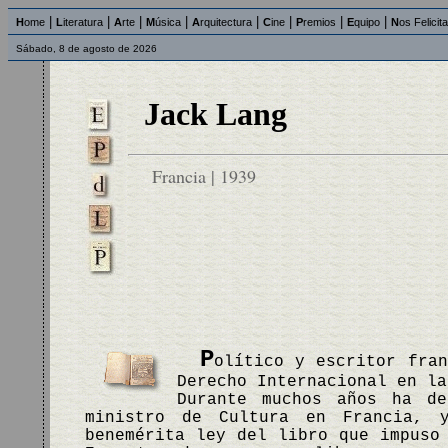
|
|
|
|
|
|
|
|
H
ome
L
iteratura
A
rte
M
úsica
A
rquitectura
C
ine
P
remios
E
quipo
N
os Felicit
Sábado, 8 de agosto de 2026
Jack Lang
Francia | 1939
P
olítico y escritor fran
Derecho Internacional en la
Durante muchos años ha de
ministro de Cultura en Francia, 
benemérita ley del libro que impuso