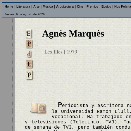
|
|
|
|
|
|
|
|
H
ome
L
iteratura
A
rte
M
úsica
A
rquitectura
C
ine
P
remios
E
quipo
N
os Felicit
Jueves, 6 de agosto de 2026
Agnès Marquès
Les Illes | 1979
P
eriodista y escritora n
la Universidad Ramon Llull
vocacional. Ha trabajado e
y televisiones (Telecinco, TV3). Fu
de semana de TV3, pero también condu