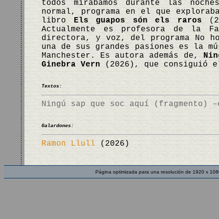
todos mirábamos durante las noche
normal, programa en el que explorab
libro
Els guapos són els raros
(20
Actualmente es profesora de la Fa
directora, y voz, del programa No h
una de sus grandes pasiones es la mú
Manchester. Es autora además de,
Nin
Ginebra Vern
(2026), que consiguió e
Textos:
Ningú sap que soc aquí (fragmento) –
Galardones:
Ramon Llull
(2026)
Página optimizada para una resolución de 1920 x 108