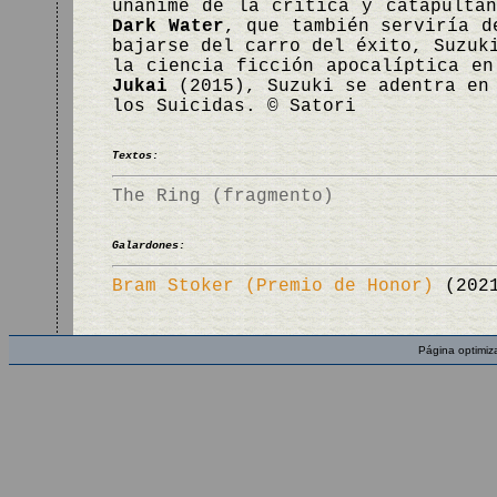
unánime de la crítica y catapulta
Dark Water
, que también serviría d
bajarse del carro del éxito, Suzuk
la ciencia ficción apocalíptica e
Jukai
(2015), Suzuki se adentra en 
los Suicidas. © Satori
Textos:
The Ring (fragmento)
Galardones:
Bram Stoker (Premio de Honor)
(202
Página optimiz