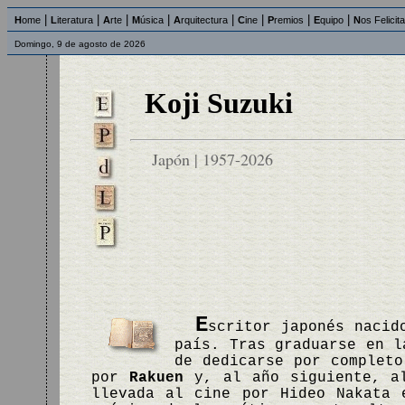
|
|
|
|
|
|
|
|
H
ome
L
iteratura
A
rte
M
úsica
A
rquitectura
C
ine
P
remios
E
quipo
N
os Felicit
Domingo, 9 de agosto de 2026
Koji Suzuki
Japón | 1957-2026
E
scritor japonés nacid
país. Tras graduarse en l
de dedicarse por completo
por
Rakuen
y, al año siguiente, a
llevada al cine por Hideo Nakata 