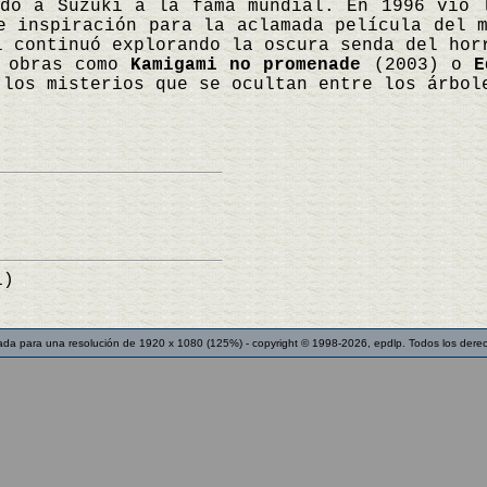
ndo a Suzuki a la fama mundial. En 1996 vio 
e inspiración para la aclamada película del 
i continuó explorando la oscura senda del hor
n obras como
Kamigami no promenade
(2003) o
E
los misterios que se ocultan entre los árbol
1)
ada para una resolución de 1920 x 1080 (125%) - copyright © 1998-2026, epdlp. Todos los dere