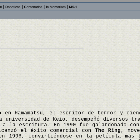
|
|
|
|
an
D
onativos
C
entenarios
I
n Memoriam
M
óvil
o en Hamamatsu, el escritor de terror y cien
a universidad de Keio, desempeñó diversos tr
 a la escritura. En 1990 fue galardonado con
lcanzó el éxito comercial con
The Ring
, nov
en 1998, convirtiéndose en la película más 