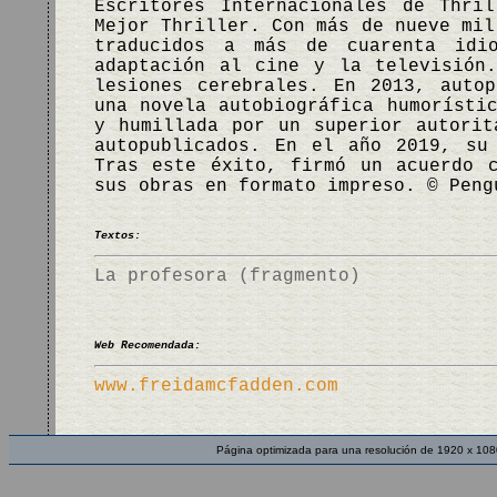
Escritores Internacionales de Thri
Mejor Thriller. Con más de nueve mil
traducidos a más de cuarenta idi
adaptación al cine y la televisión
lesiones cerebrales. En 2013, auto
una novela autobiográfica humorísti
y humillada por un superior autorit
autopublicados. En el año 2019, s
Tras este éxito, firmó un acuerdo 
sus obras en formato impreso. © Peng
Textos:
La profesora (fragmento)
Web Recomendada:
www.freidamcfadden.com
Página optimizada para una resolución de 1920 x 108