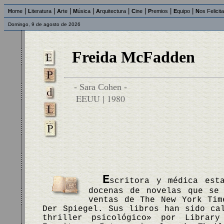
|
|
|
|
|
|
|
|
H
ome
L
iteratura
A
rte
M
úsica
A
rquitectura
C
ine
P
remios
E
quipo
N
os Felicit
Domingo, 9 de agosto de 2026
Freida McFadden
- Sara Cohen -
EEUU | 1980
E
scritora y médica est
docenas de novelas que se
ventas de The New York Tim
Der Spiegel. Sus libros han sido ca
thriller psicológico» por Librar