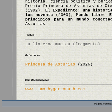
historia, ciencia política y perio
Premio Princesa de Asturias de Ci
(1992),
El Expediente: una histori
los noventa
(2000),
Mundo libre: E
principios para un mundo conecta
Asturias
Textos:
La linterna mágica (fragmento)
Galardones:
Princesa de Asturias
(2026)
Web Recomendada:
www.timothygartonash.com
Página optimiz