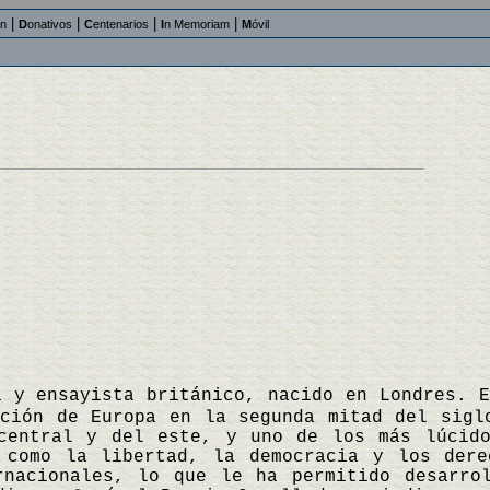
|
|
|
|
an
D
onativos
C
entenarios
I
n Memoriam
M
óvil
a y ensayista británico, nacido en Londres. 
ación de Europa en la segunda mitad del sigl
central y del este, y uno de los más lúcido
 como la libertad, la democracia y los dere
rnacionales, lo que le ha permitido desarro