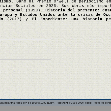
dismo. Ganó el Premio Orwell de periodismo e
encias Sociales en 2026. Sus obras más impo
a personal
(1999),
Historia del presente: ens
uropa y Estados Unidos ante la crisis de Occ
do
(2017) y
El Expediente: una historia pe
ada para una resolución de 1920 x 1080 (125%) - copyright © 1998-2026, epdlp. Todos los dere