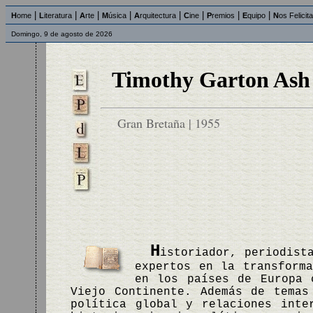
|
|
|
|
|
|
|
|
H
ome
L
iteratura
A
rte
M
úsica
A
rquitectura
C
ine
P
remios
E
quipo
N
os Felicit
Domingo, 9 de agosto de 2026
Timothy Garton Ash
Gran Bretaña | 1955
H
istoriador, periodist
expertos en la transform
en los países de Europa 
Viejo Continente. Además de temas
política global y relaciones inte