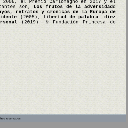
n 2006, el Premio Carlomagno en 2017 y el
rtantes son,
Los frutos de la adversidad
d
ayos, retratos y crónicas de la Europa de
idente
(2005),
Libertad de palabra: diez
rsonal
(2019). © Fundación Princesa de
chos reservados