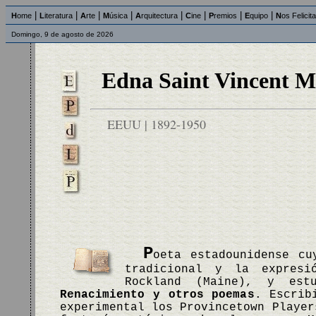
|
|
|
|
|
|
|
|
H
ome
L
iteratura
A
rte
M
úsica
A
rquitectura
C
ine
P
remios
E
quipo
N
os Felicit
Domingo, 9 de agosto de 2026
Edna Saint Vincent Mi
EEUU | 1892-1950
P
oeta estadounidense cu
tradicional y la expresi
Rockland (Maine), y est
Renacimiento y otros poemas
. Escrib
experimental los Provincetown Playe