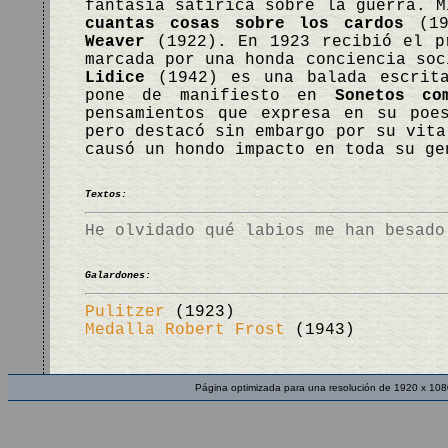
fantasía satírica sobre la guerra. 
cuantas cosas sobre los cardos
(19
Weaver
(1922). En 1923 recibió el pr
marcada por una honda conciencia so
Lidice
(1942) es una balada escrita
pone de manifiesto en
Sonetos co
pensamientos que expresa en su poe
pero destacó sin embargo por su vita
causó un hondo impacto en toda su g
Textos:
He olvidado qué labios me han besado
Galardones:
Pulitzer
(1923)
Medalla Robert Frost
(1943)
Página optimizada para una resolución de 1920 x 108