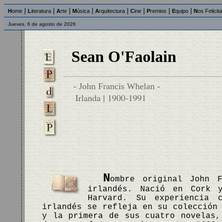
|
|
|
|
|
|
|
|
H
ome
L
iteratura
A
rte
M
úsica
A
rquitectura
C
ine
P
remios
E
quipo
N
os Felicit
Jueves, 6 de agosto de 2026
Sean O'Faolain
- John Francis Whelan -
Irlanda | 1900-1991
N
ombre original John F
irlandés. Nació en Cork 
Harvard. Su experiencia 
irlandés se refleja en su colección
y la primera de sus cuatro novelas