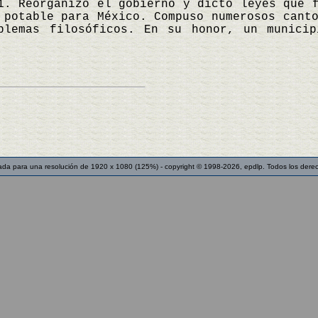
1. Reorganizó el gobierno y dictó leyes que 
 potable para México. Compuso numerosos cant
oblemas filosóficos. En su honor, un munici
ada para una resolución de 1920 x 1080 (125%) - copyright © 1998-2026, epdlp. Todos los dere