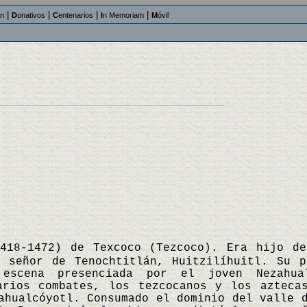
|
|
|
|
an
D
onativos
C
entenarios
I
n Memoriam
M
óvil
1418-1472) de Texcoco (Tezcoco). Era hijo d
l señor de Tenochtitlán, Huitzilíhuitl. Su 
 escena presenciada por el joven Nezahua
arios combates, los tezcocanos y los azteca
ahualcóyotl. Consumado el dominio del valle 