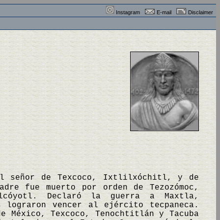
Instagram
E-mail
Disclaimer
el señor de Texcoco, Ixtlilxóchitl, y de
padre fue muerto por orden de Tezozómoc,
lcóyotl. Declaró la guerra a Maxtla,
s lograron vencer al ejército tecpaneca.
de México, Texcoco, Tenochtitlán y Tacuba