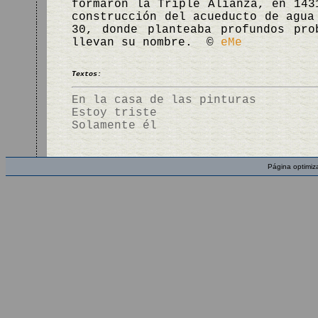
formaron la Triple Alianza, en 143
construcción del acueducto de agua
30, donde planteaba profundos pr
llevan su nombre. ©
eMe
Textos:
En la casa de las pinturas
Estoy triste
Solamente él
Página optimiz