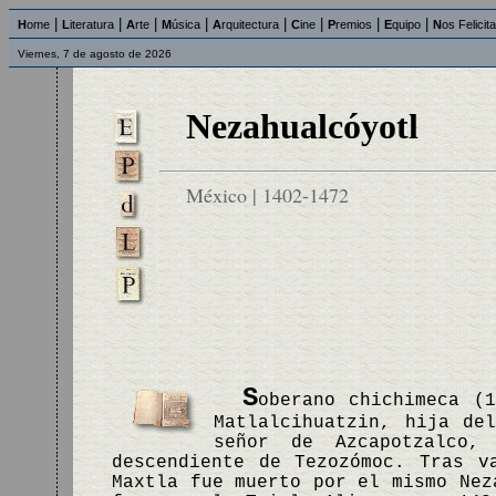
|
|
|
|
|
|
|
|
H
ome
L
iteratura
A
rte
M
úsica
A
rquitectura
C
ine
P
remios
E
quipo
N
os Felicit
Viernes, 7 de agosto de 2026
Nezahualcóyotl
México | 1402-1472
S
oberano chichimeca (
Matlalcihuatzin, hija de
señor de Azcapotzalco,
descendiente de Tezozómoc. Tras v
Maxtla fue muerto por el mismo Nez