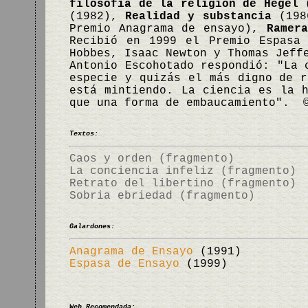
filosofía de la religión de Hegel
(
(1982),
Realidad y substancia
(198
Premio Anagrama de ensayo),
Ramer
Recibió en 1999 el Premio Espasa
Hobbes, Isaac Newton y Thomas Jeff
Antonio Escohotado respondió: "La 
especie y quizás el más digno de r
está mintiendo. La ciencia es la 
que una forma de embaucamiento". 
Textos:
Caos y orden (fragmento)
La conciencia infeliz (fragmento)
Retrato del libertino (fragmento)
Sobria ebriedad (fragmento)
Galardones:
Anagrama de Ensayo
(1991)
Espasa de Ensayo
(1999)
Web Recomendada: