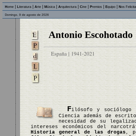
|
|
|
|
|
|
|
|
H
ome
L
iteratura
A
rte
M
úsica
A
rquitectura
C
ine
P
remios
E
quipo
N
os Felicit
Domingo, 9 de agosto de 2026
Antonio Escohotado
España | 1941-2021
F
ilósofo y sociólogo 
Ciencia además de escrit
necesidad de su legaliza
intereses económicos del narcotr
Historia general de las drogas
, p