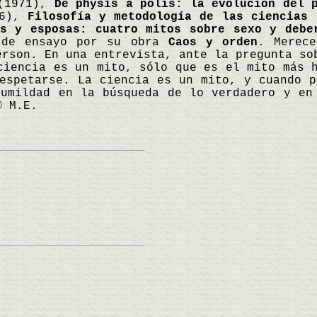
1971),
De physis a polis: la evolución del 
6),
Filosofía y metodología de las ciencias
(
as y esposas: cuatro mitos sobre sexo y debe
 de ensayo por su obra
Caos y orden
. Merece
erson. En una entrevista, ante la pregunta so
ciencia es un mito, sólo que es el mito más 
espetarse. La ciencia es un mito, y cuando p
humildad en la búsqueda de lo verdadero y en
© M.E.