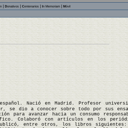
|
|
|
|
an
D
onativos
C
entenarios
I
n Memoriam
M
óvil
español. Nació en Madrid. Profesor univers
or, se dio a conocer sobre todo por sus ens
ción para avanzar hacia un consumo responsa
áfico. Colaboró con artículos en los perió
ublicó, entre otros, los libros siguientes