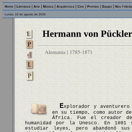
|
|
|
|
|
|
|
|
H
ome
L
iteratura
A
rte
M
úsica
A
rquitectura
C
ine
P
remios
E
quipo
N
os Felicit
Lunes, 10 de agosto de 2026
Hermann von Pückle
Alemania | 1785-1871
E
xplorador y aventurero
en su tiempo, como autor de
África. Fue el creador d
humanidad por la Unesco. En 1801 
estudiar leyes, pero abandonó sus