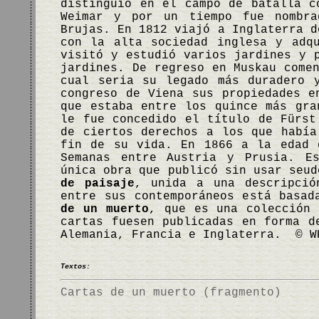
distinguió en el campo de batalla c
Weimar y por un tiempo fue nombra
Brujas. En 1812 viajó a Inglaterra d
con la alta sociedad inglesa y adq
visitó y estudió varios jardines y 
jardines. De regreso en Muskau come
cual seria su legado más duradero 
congreso de Viena sus propiedades e
que estaba entre los quince más gra
le fue concedido el título de Fürst
de ciertos derechos a los que había
fin de su vida. En 1866 a la edad 
Semanas entre Austria y Prusia. Es
única obra que publicó sin usar seu
de paisaje
, unida a una descripció
entre sus contemporáneos está basa
de un muerto
, que es una colección
cartas fuesen publicadas en forma d
Alemania, Francia e Inglaterra. © W
Textos:
Cartas de un muerto (fragmento)