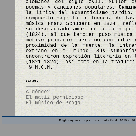
alemanes del siglo XVII. Müller e
poemas y canciones populares,
Camin
la lírica del Romanticismo tardío
compuesto bajo la influencia de las
música Franz Schubert en 1824, refl
su desgraciado amor hacia la hija
(1824), al que también puso música
motivo primario, pero no con notas 
proximidad de la muerte, la intra
extraño en el mundo. Sus simpatía
encontraron expresión literaria en
(1821-1824), así como en la traducc
© M.C.N.
Textos:
A dónde?
El matiz pernicioso
El músico de Praga
Página optimizada para una resolución de 1920 x 108