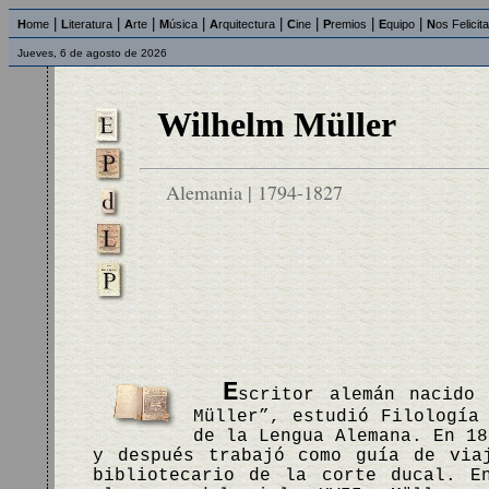
|
|
|
|
|
|
|
|
H
ome
L
iteratura
A
rte
M
úsica
A
rquitectura
C
ine
P
remios
E
quipo
N
os Felicit
Jueves, 6 de agosto de 2026
Wilhelm Müller
Alemania | 1794-1827
E
scritor alemán nacido
Müller”, estudió Filología
de la Lengua Alemana. En 18
y después trabajó como guía de via
bibliotecario de la corte ducal. E