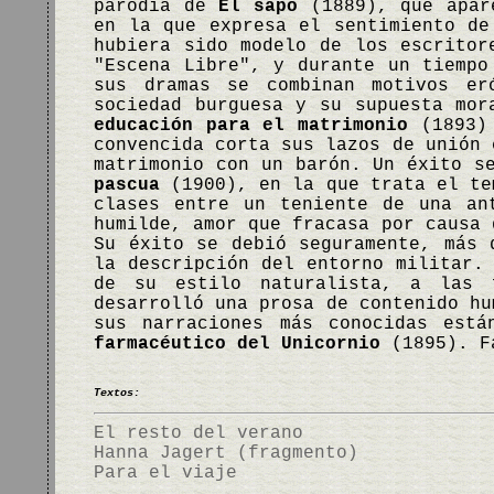
parodia de
El sapo
(1889), que apare
en la que expresa el sentimiento de
hubiera sido modelo de los escritor
"Escena Libre", y durante un tiempo
sus dramas se combinan motivos er
sociedad burguesa y su supuesta mo
educación para el matrimonio
(1893
convencida corta sus lazos de unión 
matrimonio con un barón. Un éxito s
pascua
(1900), en la que trata el te
clases entre un teniente de una an
humilde, amor que fracasa por causa 
Su éxito se debió seguramente, más 
la descripción del entorno militar.
de su estilo naturalista, a las 
desarrolló una prosa de contenido hu
sus narraciones más conocidas est
farmacéutico del Unicornio
(1895). F
Textos:
El resto del verano
Hanna Jagert (fragmento)
Para el viaje