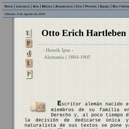
|
|
|
|
|
|
|
|
H
ome
L
iteratura
A
rte
M
úsica
A
rquitectura
C
ine
P
remios
E
quipo
N
os Felicit
Sábado, 8 de agosto de 2026
Otto Erich Hartleben
- Henrik Ipse -
Alemania | 1864-1905
E
scritor alemán nacido e
miembros de su familia e
Derecho y, al poco tiempo d
la decisión de dedicarse única y
naturalista de sus textos se pone y