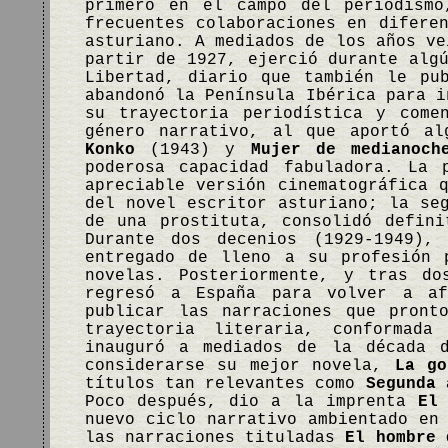
primero en el campo del periodism
frecuentes colaboraciones en difere
asturiano. A mediados de los años ve
partir de 1927, ejerció durante alg
Libertad, diario que también le pu
abandonó la Península Ibérica para i
su trayectoria periodística y come
género narrativo, al que aportó al
Konko
(1943) y
Mujer de medianoch
poderosa capacidad fabuladora. La 
apreciable versión cinematográfica 
del novel escritor asturiano; la se
de una prostituta, consolidó defini
Durante dos decenios (1929-1949),
entregado de lleno a su profesión 
novelas. Posteriormente, y tras do
regresó a España para volver a af
publicar las narraciones que pront
trayectoria literaria, conformad
inauguró a mediados de la década 
considerarse su mejor novela,
La go
títulos tan relevantes como
Segunda 
Poco después, dio a la imprenta
El
nuevo ciclo narrativo ambientado en
las narraciones tituladas
El hombre 