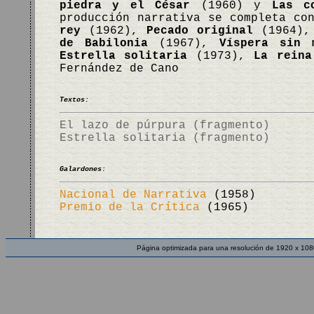
piedra y el César
(1960) y
Las c
producción narrativa se completa co
rey
(1962),
Pecado original
(1964)
de Babilonia
(1967),
Víspera sin 
Estrella solitaria
(1973),
La reina
Fernández de Cano
Textos:
El lazo de púrpura (fragmento)
Estrella solitaria (fragmento)
Galardones:
Nacional de Narrativa
(1958)
Premio de la Crítica
(1965)
Página optimizada para una resolución de 1920 x 108