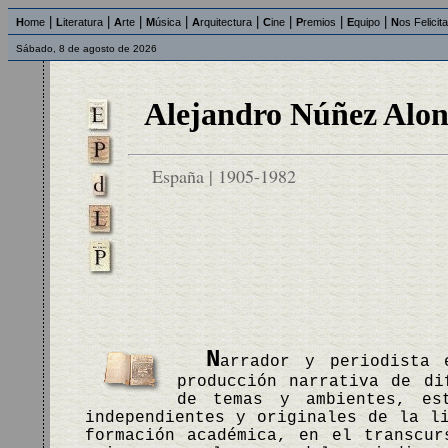
|
|
|
|
|
|
|
|
H
ome
L
iteratura
A
rte
M
úsica
A
rquitectura
C
ine
P
remios
E
quipo
N
os Felicit
Sábado, 8 de agosto de 2026
Alejandro Núñez Alon
España | 1905-1982
N
arrador y periodista 
producción narrativa de di
de temas y ambientes, es
independientes y originales de la l
formación académica, en el transcur