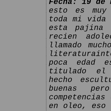
Fecha: 19 de 
esto es muy
toda mi vida 
esta pajina 
recien adol
llamado much
literaturain
poca edad e
titulado el
hecho escult
buenas per
competencias 
en oleo, eso 