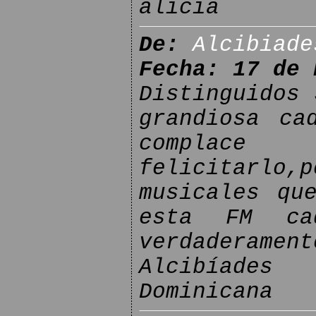
alicia
De:
Alcibiade
Fecha: 17 de 
Distinguidos 
grandiosa ca
complace b
felicitarlo,
musicales qu
esta FM ca
verdaderament
Alcibíades
Dominicana