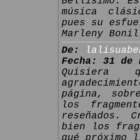
Bellísimo. Es
música clási
pues su esfue
Marleny Bonil
De:
lalisuabe
Fecha: 31 de 
Quisiera
agradecimi
página, sobr
los fragmen
reseñados. C
bien los frag
qué próximo l