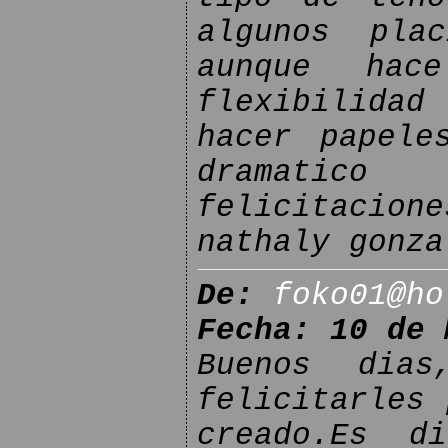
algunos pla
aunque hac
flexibilidad
hacer papele
dramatico
felicitacione
nathaly gonza
De:
foko01@ho
Fecha: 10 de 
Buenos dia
felicitarles 
creado.Es di