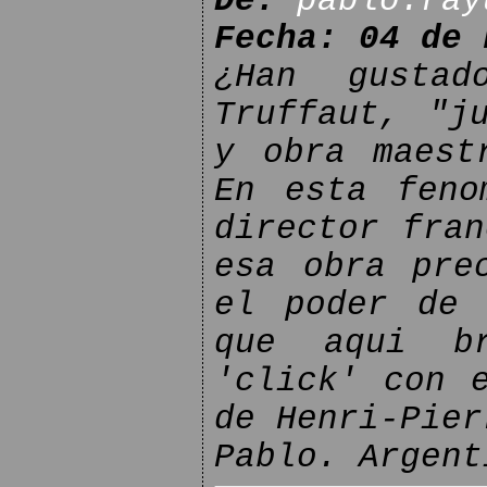
De:
pablo.ray
Fecha: 04 de 
¿Han gusta
Truffaut, "j
y obra maest
En esta feno
director fran
esa obra pre
el poder de 
que aqui br
'click' con 
de Henri-Pier
Pablo. Argent