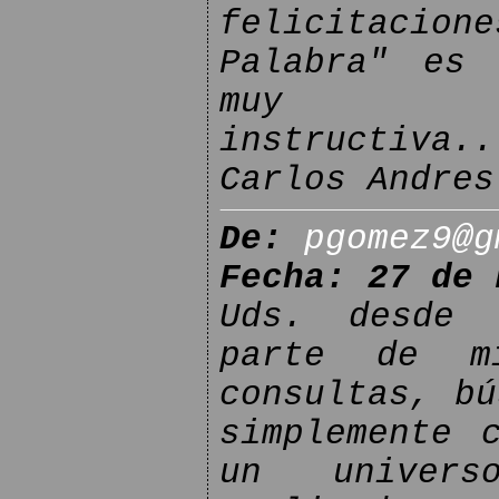
felicitacio
Palabra" es 
muy i
instructiva..
Carlos Andres
De:
pgomez9@g
Fecha: 27 de 
Uds. desde 
parte de m
consultas, bú
simplemente 
un univers