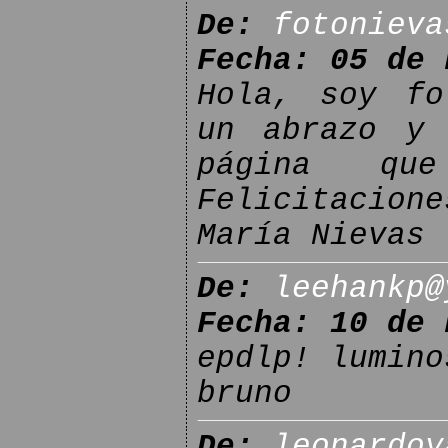
De:
fotonieva
Fecha: 05 de 
Hola, soy fo
un abrazo y 
página qu
Felicitacione
María Nievas
De:
leehankp@
Fecha: 10 de 
epdlp! lumino
bruno
De:
leonardoy