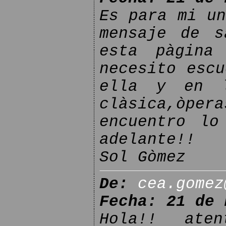
Es para mi un
mensaje de s
esta pàgina
necesito escu
ella y en l
clàsica,òper
encuentro lo
adelante!!
Sol Gòmez
De:
cea.gomez
Fecha: 21 de 
Hola!! ate