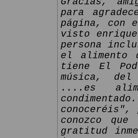
Gracias, ami
para agradec
página, con e
visto enrique
persona inclu
el alimento 
tiene El Po
música, del
....es ali
condimenta
conoceréis", 
conozco que 
gratitud inm