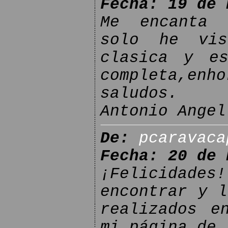
Fecha: 19 de 
Me encanta 
solo he vis
clasica y e
completa,en
saludos.
Antonio Angel
De:
pcaravaca
Fecha: 20 de 
¡Felicidade
encontrar y l
realizados e
mi página de 