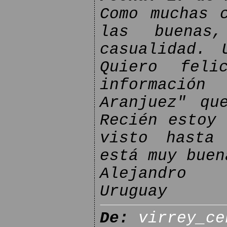
Como muchas 
las buenas
casualidad. 
Quiero feli
información
Aranjuez" qu
Recién estoy 
visto hasta
está muy buen
Alejandro C
Uruguay
De:
virrey_ce