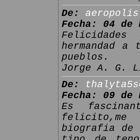
De:
aeropolis
Fecha: 04 de 
Felicidades
hermandad a 
pueblos.
Jorge A. G. L
De:
thalyta5s
Fecha: 09 de 
Es fascina
felicito,m
biografia de 
tipo de ten