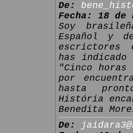
De:
bene_hist
Fecha: 18 de 
Soy brasile
Español y d
escrictores 
has indicado 
"Cinco horas 
por encuentr
hasta pron
História enca
Benedita More
De:
jaidara3@