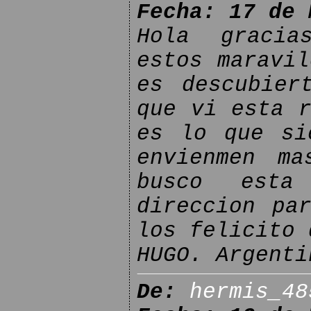
Fecha: 17 de 
Hola gracia
estos maravil
es descubier
que vi esta r
es lo que si
envienmen ma
busco esta
direccion pa
los felicito 
HUGO. Argenti
De:
hermis_48