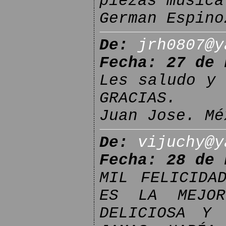
piezas musica
German Espino
De:
jrh0807@y
Fecha: 27 de 
Les saludo y 
GRACIAS.
Juan Jose. Mé
De:
vijuchy@y
Fecha: 28 de 
MIL FELICIDA
ES LA MEJO
DELICIOSA Y 