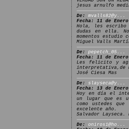
VERDAD SON UN REGA
jesus arnulfo medi
De:
mvalls82@y...
Fecha: 11 de Enero
Hola, les escribo
dudas en ella. N
momentos estudio c
Miguel Valls Martí
De:
pepetch_05...
Fecha: 11 de Enero
Les felicito y ag
interpretativa,de 
José Ciesa Mas
De:
slayseca@y...
Fecha: 13 de Enero
Hoy en día el int
un lugar que es u
como ustedes que 
excelente año.
Salvador Layseca. 
De:
oniros1@ho...