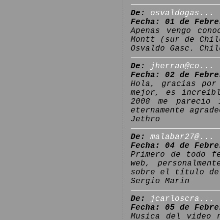
De:
osvaldogas...
Fecha: 01 de Febre
Apenas vengo cono
Montt (sur de Chil
Osvaldo Gasc. Chil
De:
jherran@co...
Fecha: 02 de Febre
Hola, gracias por
mejor, es increib
2008 me parecio 
eternamente agrade
Jethro
De:
malabar27@...
Fecha: 04 de Febre
Primero de todo f
web, personalment
sobre el título de
Sergio Marin
De:
jcarloscra...
Fecha: 05 de Febre
Musica del video 