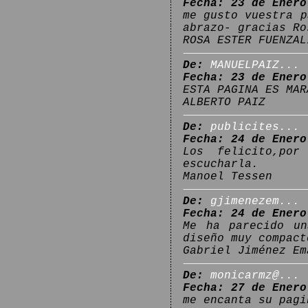
Fecha: 23 de Enero
me gusto vuestra p
abrazo- gracias Ro
ROSA ESTER FUENZAL
De:
MANUELPAIZ...
Fecha: 23 de Enero
ESTA PAGINA ES MAR
ALBERTO PAIZ
De:
publicites...
Fecha: 24 de Enero
Los felicito,por
escucharla.
Manoel Tessen
De:
gjimenezem...
Fecha: 24 de Enero
Me ha parecido un
diseño muy compact
Gabriel Jiménez Em
De:
monicarmz@...
Fecha: 27 de Enero
me encanta su pagi