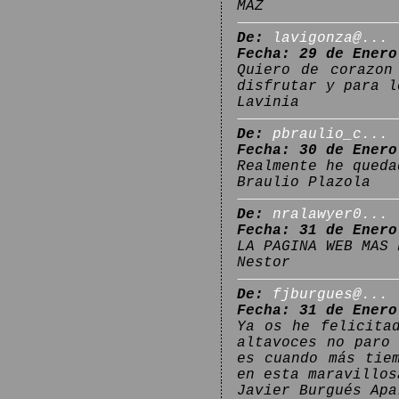
MAZ
De:
lavigonza@...
Fecha: 29 de Enero
Quiero de corazon
disfrutar y para l
Lavinia
De:
pbraulio_c...
Fecha: 30 de Enero
Realmente he queda
Braulio Plazola
De:
nralawyer0...
Fecha: 31 de Enero
LA PAGINA WEB MAS 
Nestor
De:
fjburgues@...
Fecha: 31 de Enero
Ya os he felicita
altavoces no paro
es cuando más tie
en esta maravillos
Javier Burgués Apa