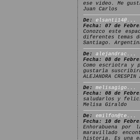
ese video. Me gust
Juan Carlos
De:
elsanti14@...
Fecha: 07 de Febre
Conozco este espa
diferentes temas d
Santiago. Argentin
De:
alejandrac...
Fecha: 08 de Febre
Como escriotra y 
gustarìa suscribir
ALEJANDRA CRESPIN 
De:
melisagigo...
Fecha: 08 de Febre
saludarlos y felic
Melisa Giraldo
De:
emilfon@te...
Fecha: 10 de Febre
Enhorabuena por 
maravillado enco
historia. Es una e