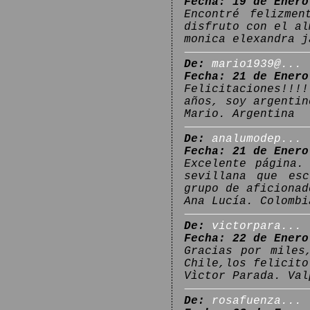
Fecha: 19 de Enero
Encontré felizmen
disfruto con el al
monica elexandra j
De:
mario1939@...
Fecha: 21 de Enero
Felicitaciones!!!
años, soy argentin
Mario. Argentina
De:
analumodep...
Fecha: 21 de Enero
Excelente página.
sevillana que esc
grupo de aficionad
Ana Lucía. Colombi
De:
victorpara...
Fecha: 22 de Enero
Gracias por miles
Chile,los felicito
Vìctor Parada. Val
De:
rosafuenza...