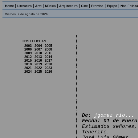
|
|
|
|
|
|
|
|
H
ome
L
iteratura
A
rte
M
úsica
A
rquitectura
C
ine
P
remios
E
quipo
N
os Felicit
Viernes, 7 de agosto de 2026
NOS FELICITAN
2003
2004
2005
2006
2007
2008
2009
2010
2011
2012
2013
2014
2015
2016
2017
2018
2019
2020
2021
2022
2023
2024
2025
2026
De:
jgomez_rio...
Fecha: 01 de Enero
Estimados señores,
Tenerife.
José Luis Gómez