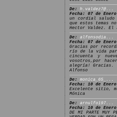
De:
h.valdez7@...
Fecha: 07 de Enero
un cordial saludo
que estos temas no
Hector Valdez. El 
De:
alfonsodia...
Fecha: 07 de Enero
Gracias por record
río de la vida pa
cincuenta y nuev
vosotros,por hace
alegría! Gracias.
Alfonso
De:
monica_65_...
Fecha: 10 de Enero
Excelente sitio, m
Mónica
De:
arnulfo197...
Fecha: 10 de Enero
DE MI PARTE MUY P