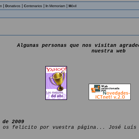
|
|
|
|
an
D
onativos
C
entenarios
I
n Memoriam
M
óvil
Algunas personas que nos visitan agrade
nuestra web
 de 2009
 os felicito por vuestra página... José Luís