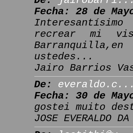
De:
jairobarri..
Fecha: 28 de May
Interesantísim
recrear mi vis
Barranquilla,en
ustedes...
Jairo Barrios Va
De:
everaldo.c..
Fecha: 30 de May
gostei muito des
JOSE EVERALDO DA