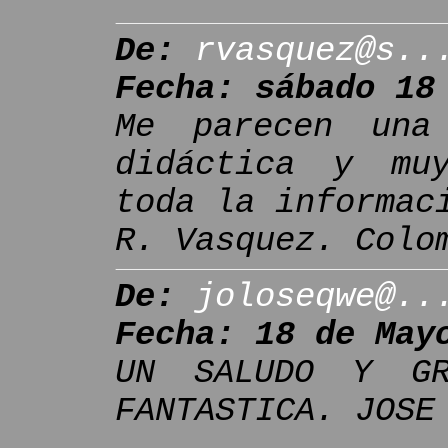
De:
rvasquez@s..
Fecha: sábado 18
Me parecen una
didáctica y mu
toda la informac
R. Vasquez. Colo
De:
joloseqwe@..
Fecha: 18 de May
UN SALUDO Y GR
FANTASTICA. JOSE