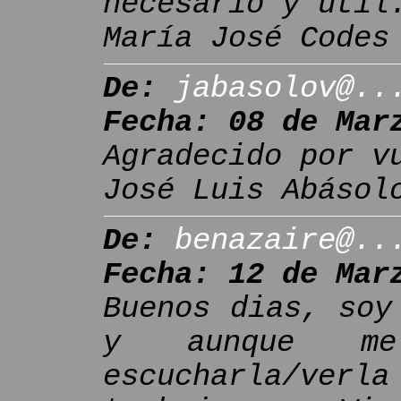
necesario y útil
María José Codes
De:
jabasolov@..
Fecha: 08 de Mar
Agradecido por v
José Luis Abásol
De:
benazaire@..
Fecha: 12 de Mar
Buenos dias, soy
y aunque me
escucharla/ver