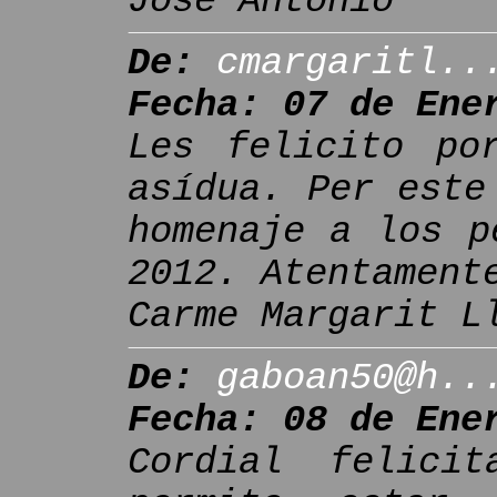
José Antonio
De:
cmargaritl..
Fecha: 07 de Ene
Les felicito po
asídua. Per este
homenaje a los p
2012. Atentament
Carme Margarit L
De:
gaboan50@h..
Fecha: 08 de Ene
Cordial felici