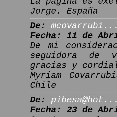
La página es exe
Jorge. España
De:
mcovarrubi..
Fecha: 11 de Abr
De mi considera
seguidora de v
gracias y cordia
Myriam Covarrub
Chile
De:
pibesa@hot..
Fecha: 23 de Abr