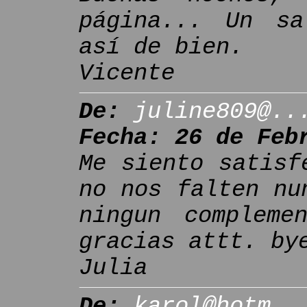
página... Un sa
así de bien.
Vicente
De:
juline809@..
Fecha: 26 de Feb
Me siento satisf
no nos falten nu
ningun compleme
gracias attt. by
Julia
De:
karol@hotm..