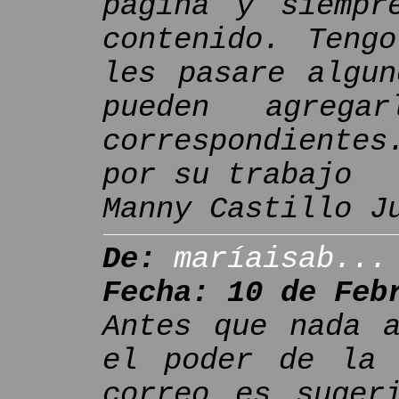
pagina y siempr
contenido. Teng
les pasare algun
pueden agrega
correspondiente
por su trabajo
Manny Castillo J
De:
maríaisab...
Fecha: 10 de Feb
Antes que nada a
el poder de la 
correo es suger