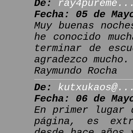
De:
ray4pureme..
Fecha: 05 de May
Muy buenas noche
he conocido much
terminar de escu
agradezco mucho.
Raymundo Rocha
De:
kutxukaos@..
Fecha: 06 de May
En primer lugar 
página, es extr
desde hace años 