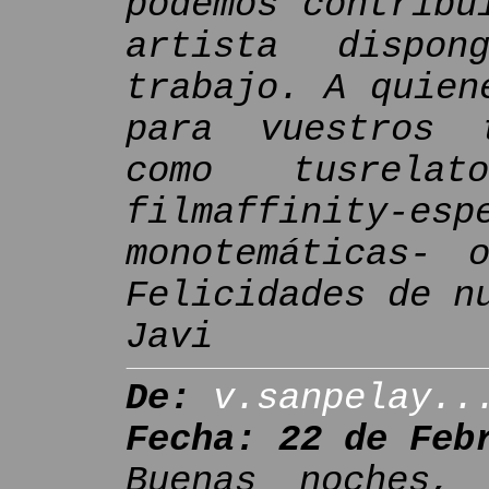
podemos contribu
artista dispo
trabajo. A quien
para vuestros 
como tusrela
filmaffinit
monotemáticas- 
Felicidades de n
Javi
De:
v.sanpelay..
Fecha: 22 de Feb
Buenas noches,