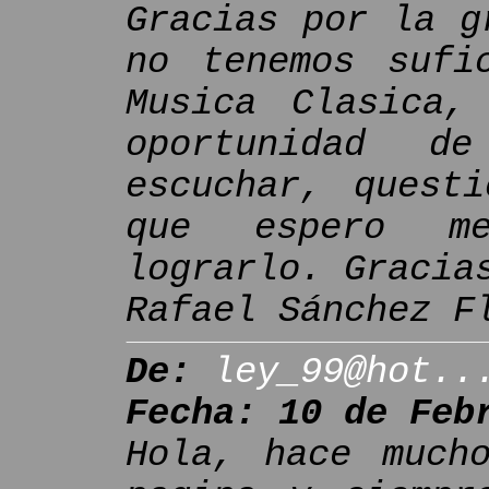
Gracias por la g
no tenemos sufi
Musica Clasica,
oportunidad d
escuchar, quest
que espero m
lograrlo. Gracia
Rafael Sánchez F
De:
ley_99@hot..
Fecha: 10 de Feb
Hola, hace much