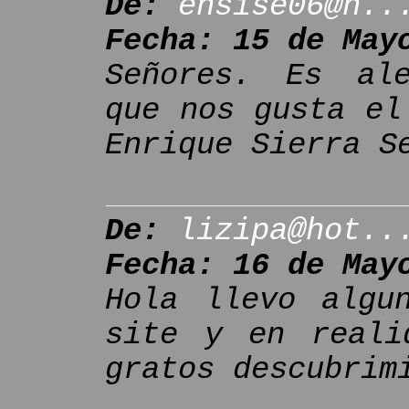
De:
ensise06@h..
Fecha: 15 de May
Señores. Es ale
que nos gusta el
Enrique Sierra S
De:
lizipa@hot..
Fecha: 16 de May
Hola llevo algu
site y en reali
gratos descubrim