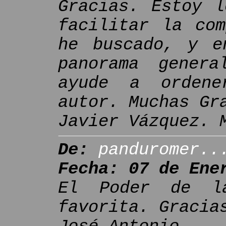
Gracias. Estoy l
facilitar la com
he buscado, y e
panorama gener
ayude a ordene
autor. Muchas Gr
Javier Vázquez. 
De:
panduromer..
Fecha: 07 de Ene
El Poder de l
favorita. Gracia