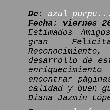
De:
azul_purpu..
Fecha: viernes 2
Estimados Amigo
gran Felic
Reconocimien
desarrollo de es
enriquecimiento
encontrar página
calidad y buen g
Diana Jazmín Lóp