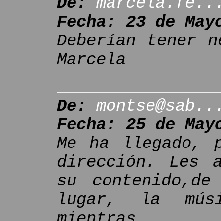
De:
marcela.fe..
Fecha: 23 de May
Deberían tener n
Marcela
De:
montse@sab..
Fecha: 25 de May
Me ha llegado, 
dirección. Les a
su contenido,de
lugar, la mús
mientras 