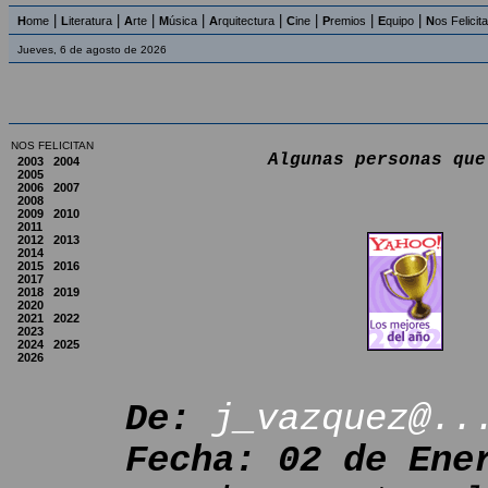
|
|
|
|
|
|
|
|
H
ome
L
iteratura
A
rte
M
úsica
A
rquitectura
C
ine
P
remios
E
quipo
N
os Felicit
Jueves, 6 de agosto de 2026
NOS FELICITAN
Algunas personas que
2003
2004
2005
2006
2007
2008
2009
2010
2011
2012
2013
2014
2015
2016
2017
2018
2019
2020
2021
2022
2023
2024
2025
2026
De:
j_vazquez@..
Fecha: 02 de Ene