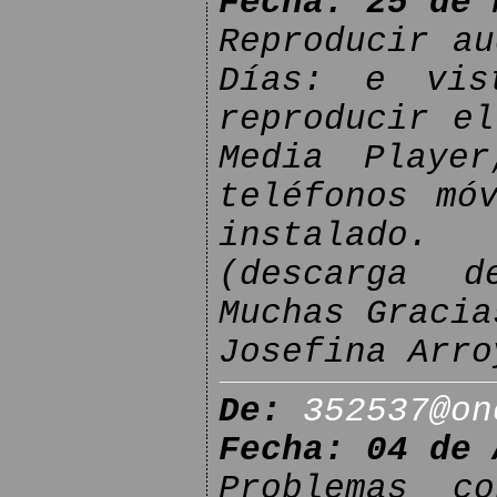
Fecha: 25 de 
Reproducir au
Días: e vis
reproducir el
Media Playe
teléfonos mó
instalado.
(descarga d
Muchas Gracia
Josefina Arro
De:
352537@on
Fecha: 04 de 
Problemas c