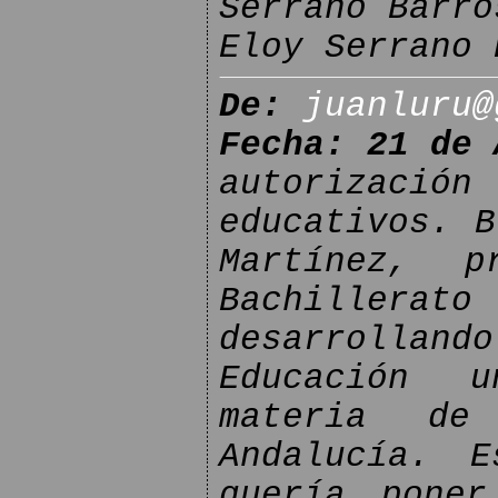
Serrano Barro
Eloy Serrano 
De:
juanluru@
Fecha: 21 de 
autorizació
educativos. B
Martínez, p
Bachillera
desarrollan
Educación 
materia de
Andalucía. E
quería poner