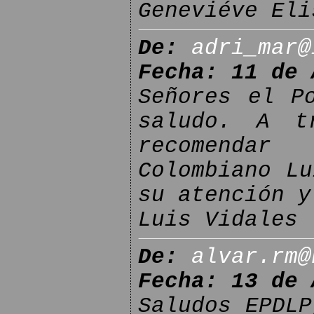
Geneviéve Eli
De:
adri_mar@
Fecha: 11 de 
Señores el P
saludo. A t
recomendar
Colombiano Lu
su atención y
Luis Vidales
De:
alvar.rm@
Fecha: 13 de 
Saludos EPDLP