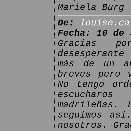
Mariela Burg
De:
louise.ca
Fecha: 10 de 
Gracias p
desesperante
más de un a
breves pero 
No tengo ord
escucharos
madrileñas. 
seguimos así
nosotros. Gra