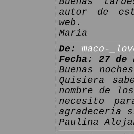
Buenas tard
autor de es
web.
María
De:
maco-_lov
Fecha: 27 de 
Buenas noches
Quisiera sab
nombre de los
necesito pa
agradeceria s
Paulina Aleja