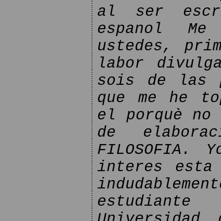
al ser escr
espanol Me
ustedes, pri
labor divulg
sois de las 
que me he to
el porquè no 
de elabora
FILOSOFIA. Y
interes esta
indudablemen
estudiant
Universidad 