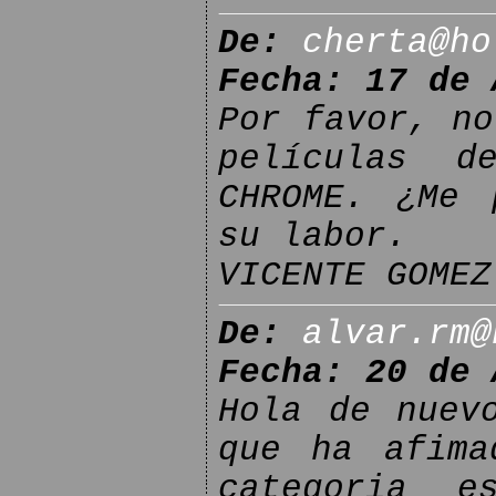
De:
cherta@ho
Fecha: 17 de 
Por favor, no
películas d
CHROME. ¿Me 
su labor.
VICENTE GOMEZ
De:
alvar.rm@
Fecha: 20 de 
Hola de nuev
que ha afima
categoria e