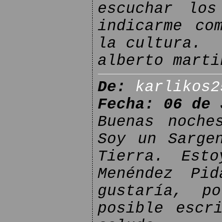
escuchar los
indicarme co
la cultura.
alberto marti
De:
karlikos2
Fecha: 06 de 
Buenas noche
Soy un Sarge
Tierra. Est
Menéndez Pi
gustaría, p
posible escr