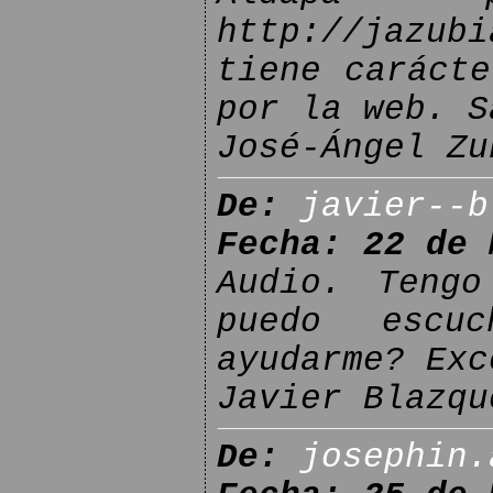
http://jazubi
tiene carácte
por la web. S
José-Ángel Zu
De:
javier--b
Fecha: 22 de 
Audio. Tengo
puedo escu
ayudarme? Exc
Javier Blazqu
De:
josephin.