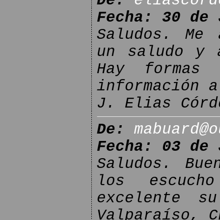
De:
eliascord
Fecha: 30 de 
Saludos. Me 
un saludo y 
Hay formas 
información a
J. Elias Córd
De:
mabuard@o
Fecha: 03 de 
Saludos. Bue
los escucho
excelente s
Valparaíso, C