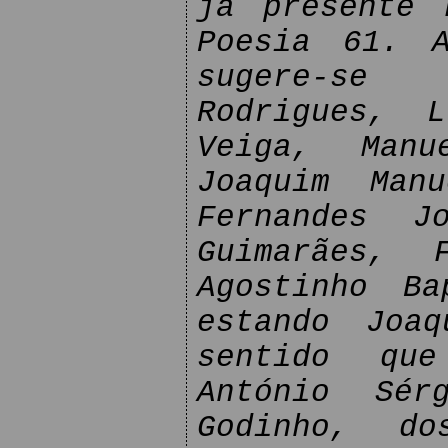
já presente 
Poesia 61. A
sugere-se
Rodrigues, 
Veiga, Manu
Joaquim Man
Fernandes J
Guimarães, 
Agostinho Ba
estando Joaq
sentido que
António Sér
Godinho, do