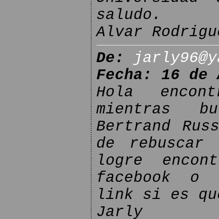
saludo.
Alvar Rodrigu
De:
jarly96@y
Fecha: 16 de 
Hola encon
mientras b
Bertrand Rus
de rebuscar 
logre encon
facebook o 
link si es qu
Jarly