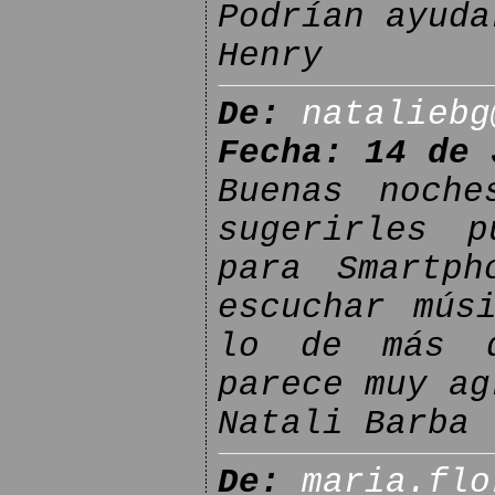
Podrían ayuda
Henry
De:
nataliebg
Fecha: 14 de 
Buenas noche
sugerirles p
para Smartph
escuchar mús
lo de más q
parece muy ag
Natali Barba
De:
maria.flo