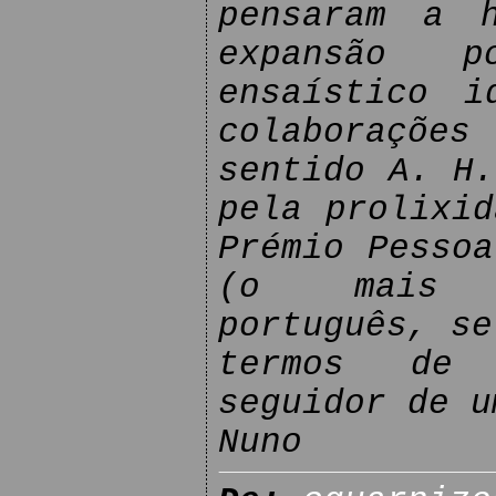
pensaram a 
expansão 
ensaístico i
colaborações
sentido A. H.
pela prolixid
Prémio Pessoa
(o mais i
português, se
termos de p
seguidor de u
Nuno