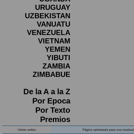
URUGUAY
UZBEKISTAN
VANUATU
VENEZUELA
VIETNAM
YEMEN
YIBUTI
ZAMBIA
ZIMBABUE
De la A a la Z
Por Epoca
Por Texto
Premios
::Volver arriba::
Página optimizada para una resoluci