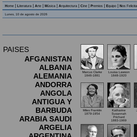
|
|
|
|
|
|
|
|
H
ome
L
iteratura
A
rte
M
úsica
A
rquitectura
C
ine
P
remios
E
quipo
N
os Felicit
Lunes, 10 de agosto de 2026
PAISES
AFGANISTAN
ALBANIA
Marcus Clarke
Louisa Lawson
ALEMANIA
1846-1881
1848-1920
ANDORRA
ANGOLA
ANTIGUA Y
BARBUDA
Miles Franklin
Katharine
1879-1954
Susannah
ARABIA SAUDI
Prichard
1883-1969
ARGELIA
ARGENTINA