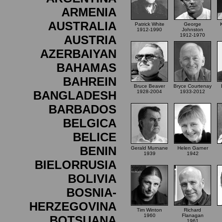
ARMENIA
AUSTRALIA
Patrick White
George
1912-1990
Johnston
1912-1970
AUSTRIA
AZERBAIYAN
BAHAMAS
BAHREIN
Bruce Beaver
Bryce Courtenay
BANGLADESH
1928-2004
1933-2012
BARBADOS
BELGICA
BELICE
BENIN
Gerald Murnane
Helen Garner
1939
1942
BIELORRUSIA
BOLIVIA
BOSNIA-
HERZEGOVINA
Tim Winton
Richard
1960
Flanagan
BOTSUANA
1961