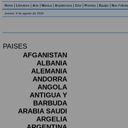
|
|
|
|
|
|
|
|
H
ome
L
iteratura
A
rte
M
úsica
A
rquitectura
C
ine
P
remios
E
quipo
N
os Felicit
Jueves, 6 de agosto de 2026
PAISES
AFGANISTAN
ALBANIA
ALEMANIA
ANDORRA
ANGOLA
ANTIGUA Y
BARBUDA
ARABIA SAUDI
ARGELIA
ARGENTINA