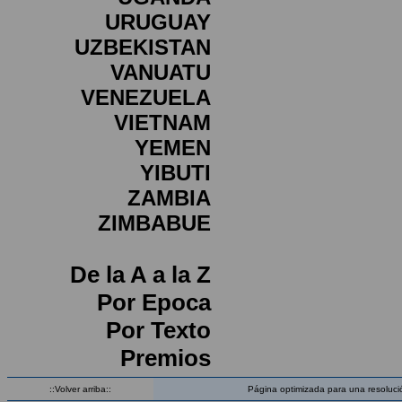
URUGUAY
UZBEKISTAN
VANUATU
VENEZUELA
VIETNAM
YEMEN
YIBUTI
ZAMBIA
ZIMBABUE
De la A a la Z
Por Epoca
Por Texto
Premios
::Volver arriba::
Página optimizada para una resoluci