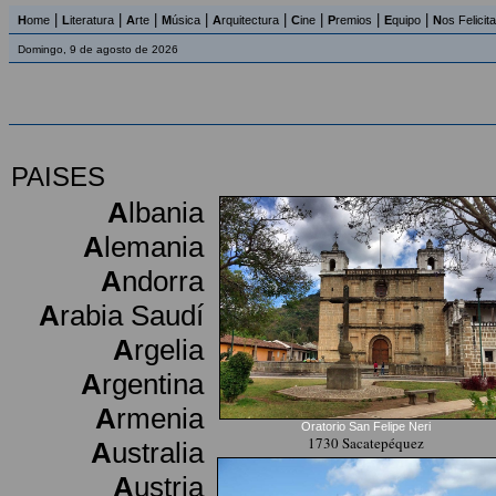
|
|
|
|
|
|
|
|
H
ome
L
iteratura
A
rte
M
úsica
A
rquitectura
C
ine
P
remios
E
quipo
N
os Felicit
Domingo, 9 de agosto de 2026
PAISES
A
lbania
A
lemania
A
ndorra
A
rabia Saudí
A
rgelia
A
rgentina
A
rmenia
Oratorio San Felipe Neri
1730 Sacatepéquez
A
ustralia
A
ustria