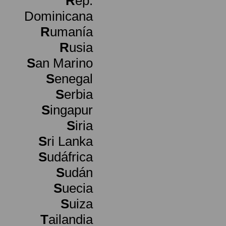
R
ep.
Dominicana
R
umanía
R
usia
S
an Marino
S
enegal
S
erbia
S
ingapur
S
iria
S
ri Lanka
S
udáfrica
S
udán
S
uecia
S
uiza
T
ailandia