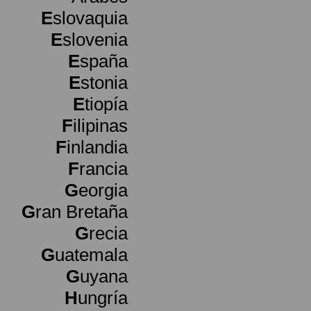
E
slovaquia
E
slovenia
E
spaña
E
stonia
E
tiopía
F
ilipinas
F
inlandia
F
rancia
G
eorgia
G
ran Bretaña
G
recia
G
uatemala
G
uyana
H
ungría