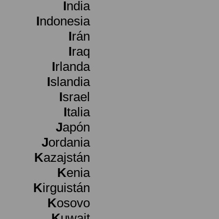
I
ndia
I
ndonesia
I
rán
I
raq
I
rlanda
I
slandia
I
srael
I
talia
J
apón
J
ordania
K
azajstán
K
enia
K
irguistán
K
osovo
K
uwait