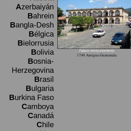
A
zerbaiyán
B
ahrein
B
angla-Desh
B
élgica
B
ielorrusia
B
olivia
Palacio del Ayuntamiento
1740 Antigua Guatemala
B
osnia-
Herzegovina
B
rasil
B
ulgaria
B
urkina Faso
C
amboya
C
anadá
C
hile