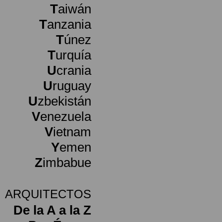
T
aiwán
T
anzania
T
únez
T
urquía
U
crania
U
ruguay
U
zbekistán
V
enezuela
V
ietnam
Y
emen
Z
imbabue
ARQUITECTOS
De la A a la Z