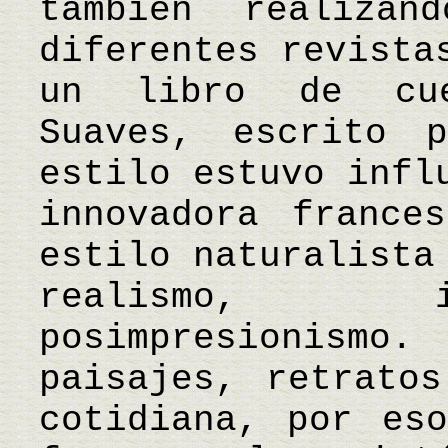
también realizan
diferentes revista
un libro de cue
Suaves, escrito 
estilo estuvo infl
innovadora france
estilo naturalista
realismo, i
posimpresionismo. 
paisajes, retrato
cotidiana, por es