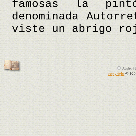
famosas la pin
denominada Autorre
viste un abrigo r
Audio |
copyright
© 199