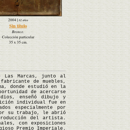
2004
|
62 años
Sin título
Bronce.
Colección particular
35 x 35 cm.
 Las Marcas, junto al
fabricante de muebles,
ma, donde estudió en la
portunidad de acercarse
udios, enseñó dibujo y
ición individual fue en
ados especialmente por
or su trabajo, le abrió
roducción del artista.
nales, con exposiciones
gioso Premio Imperiale.