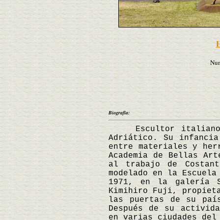
H
Nun
Biografía:
Escultor italiano na
Adriático. Su infanci
entre materiales y her
Academia de Bellas Art
al trabajo de Costant
modelado en la Escuela
1971, en la galería S
Kimihiro Fuji, propiet
las puertas de su paí
Después de su activida
en varias ciudades del