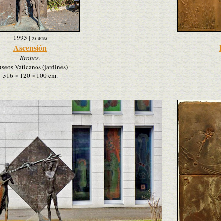
1993
|
51 años
Ascensión
Bronce.
seos Vaticanos (jardines)
316 × 120 × 100 cm.