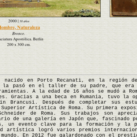
2000
|
58 años
ombre, Naturaleza
Bronce.
ciatura Apostólica. Berlín
200 x 300 cm.
cido en Porto Recanati, en la región de
a la pasó en el taller de su padre, que era 
ramientas. A la edad de 16 años se mudó a Ro
es. Gracias a una beca en Rumania, tuvo la o
in Brancusi. Después de completar sus est
 Superior Artística de Roma. Su primera expos
chneider de Roma. Sus trabajos son apreci
ario de una galería en Japón que, fascinado p
s, un evento clave para la formación y la p
d artística logró varios premios internacio
 mundo. En 2012 fue galardonado con el presti