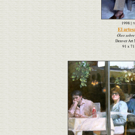
1998
|
7
El artes
Óleo sobre 
Denver Art
91 x 71