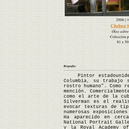
2006
|
7
Chelsea 
Óleo sobre 
Colección p
81 x 50
Biografía:
Pintor estadounidens
Columbia, su trabajo 
rostro humano”. Como r
mención. Comercialment
como el arte de la cu
Silverman es el reali
evocar texturas de ti
numerosas exposiciones
Ha aparecido en cerca
National Portrait Gall
y la Royal Academy of