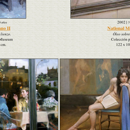
2002
|
0 años
7
ano II
National 
lienzo.
Óleo sobre
 Museum
Colección p
 cm.
122 x 10