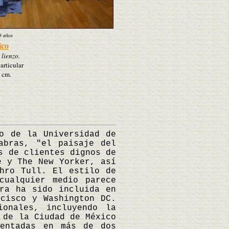
3 años
ico
 lienzo.
articular
 cm.
 de la Universidad de
abras, "el paisaje del
s de clientes dignos de
e y The New Yorker, así
hro Tull. El estilo de
cualquier medio parece
ra ha sido incluida en
ncisco y Washington DC.
ionales, incluyendo la
 de la Ciudad de México
sentadas en más de dos