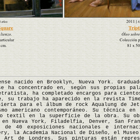
2011
|
8 años
8
Square
Trípt
lienzo.
Óleo sobre
articular
Colección p
 cm.
81 x 50
e nacido en Brooklyn, Nueva York. Graduado
se ha concentrado en, según sus propias pal
etratista, ha completado encargos para ciento
e, su trabajo ha aparecido en la revista Tim
bierta para el álbum de rock Aqualung de Jet
smo americano contemporáneo. Su técnica en 
po textil en la superficie de la obra. Su ob
 en Nueva York, Filadelfia, Denver, San Fra
 de 40 exposiciones nacionales e internac
ery, la Academia Nacional de Diseño, el Museo
 Art de Londres. Sus pinturas están repre