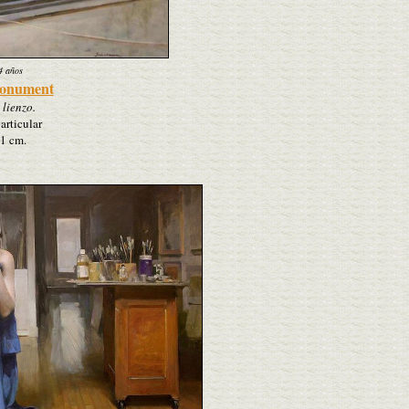
4 años
Monument
 lienzo.
articular
1 cm.