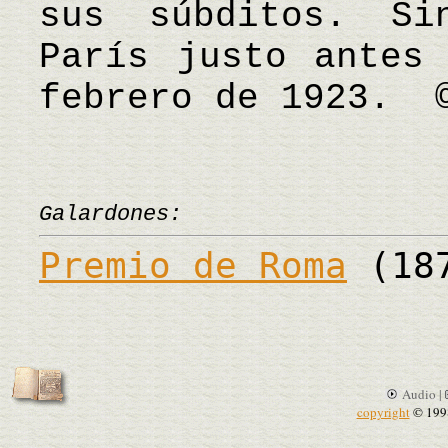
sus súbditos. Si
París justo antes
febrero de 1923. 
Galardones:
Premio de Roma
(18
Audio |
copyright
© 199