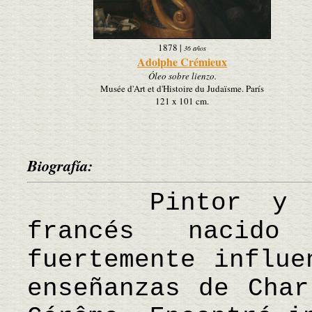
1878
|
36 años
Adolphe Crémieux
Óleo sobre lienzo.
Musée d'Art et d'Histoire du Judaïsme. París
121 x 101 cm.
Biografía:
Pintor y escu
francés nacido
fuertemente influe
enseñanzas de Char