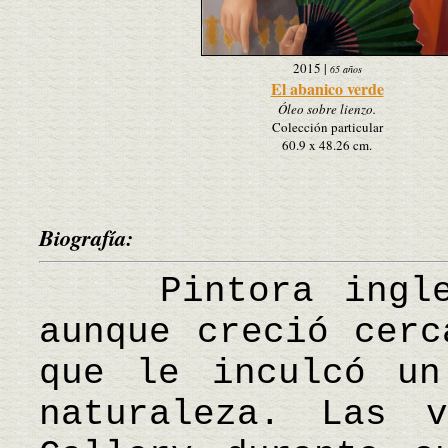
2015
|
65 años
El abanico verde
Óleo sobre lienzo.
Colección particular
60.9 x 48.26 cm.
Biografía:
Pintora inglesa
aunque creció cerc
que le inculcó un
naturaleza. Las 