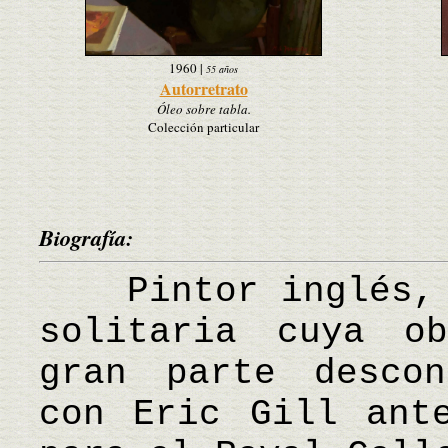
1960
|
55 años
Autorretrato
Óleo sobre tabla.
Colección particular
Biografía:
Pintor inglés, c
solitaria cuya o
gran parte descon
con Eric Gill ant