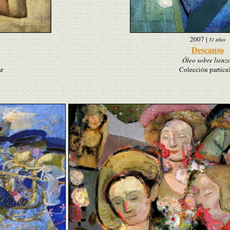
2007
|
51 años
Descanso
Óleo sobre lienzo
ar
Colección particu