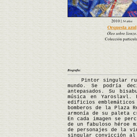
2010
|
54 años
Orquesta azul
Óleo sobre lienzo.
Colección particul
Biografía:
Pintor singular ruso,
mundo. Se podría dec
antepasados. Su bisab
música en Yaroslavl. 
edificios emblemáticos
bomberos de la Plaza R
armonía de su paleta c
En cada imagen se perc
de un fabuloso héroe m
de personajes de la vi
singular convicción al