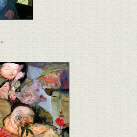
.
lar