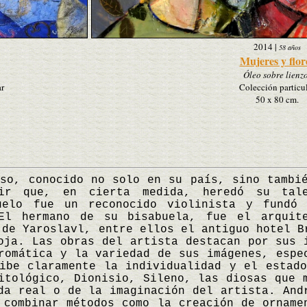
2014
|
58 años
Mujeres y flor
Óleo sobre lienzo
ar
Colección particu
50 x 80 cm.
 conocido no solo en su país, sino tambié
ir que, en cierta medida, heredó su tal
uelo fue un reconocido violinista y fundó
El hermano de su bisabuela, fue el arquit
 de Yaroslavl, entre ellos el antiguo hotel B
oja. Las obras del artista destacan por sus 
romática y la variedad de sus imágenes, espe
ibe claramente la individualidad y el estad
itológico, Dionisio, Sileno, las diosas que 
da real o de la imaginación del artista. And
 combinar métodos como la creación de orname