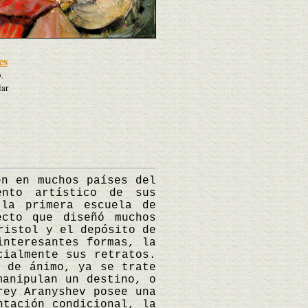
es
.
lar
n en muchos países del
ento artístico de sus
 la primera escuela de
ecto que diseñó muchos
ristol y el depósito de
interesantes formas, la
cialmente sus retratos.
o de ánimo, ya se trate
manipulan un destino, o
rey Aranyshev posee una
ntación condicional, la