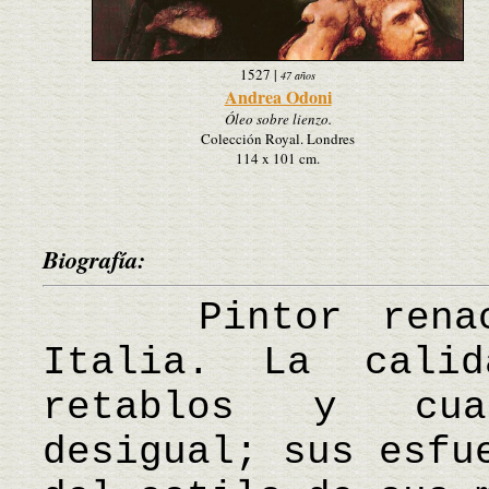
1527
|
47 años
Andrea Odoni
Óleo sobre lienzo.
Colección Royal. Londres
114 x 101 cm.
Biografía:
Pintor renacen
Italia. La cali
retablos y cua
desigual; sus esfu