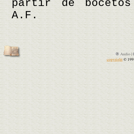
partir de boceto
A.F.
Audio |
copyright
© 199