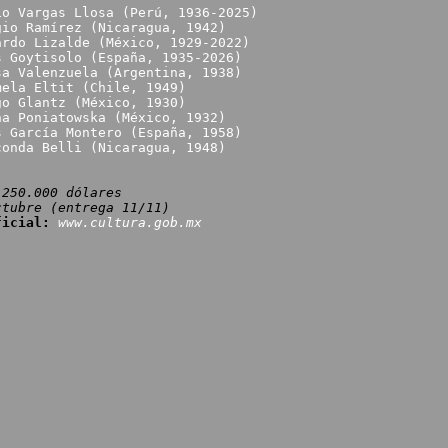
io Vargas Llosa (Perú, 1936-2025)
gio Ramírez (Nicaragua, 1942)
ardo Lizalde (México, 1929-2022)
s Goytisolo​ (España, 1935-2026)
sa Valenzuela (Argentina, 1938)
mela Eltit (Chile, 1949)
go Glantz (México, 1930)
na Poniatowska (México, 1932)
s García Montero (España, 1958)
conda Belli (Nicaragua, 1948)
250.000 dólares
ctubre (entrega 11/11)
ficial:
www.cultura.gob.mx