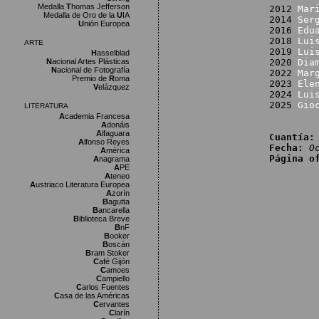
Medalla
T
homas Jefferson
2012
Mar
Medalla de Oro de la
U
IA
2014
Ser
U
nión Europea
2016
Edu
2018
Lui
ARTE
2019
Lui
H
asselblad
N
acional Artes Plásticas
2020
Dia
N
acional de Fotografía
2022
Mar
Premio de
R
oma
2023
Ele
V
elázquez
2024
Lui
2025
Gio
LITERATURA
A
cademia Francesa
A
donáis
A
lfaguara
Cuantía:
A
lfonso Reyes
Fecha:
O
A
mérica
Página o
A
nagrama
A
PE
A
teneo
A
ustriaco Literatura Europea
A
zorín
B
agutta
B
ancarella
B
iblioteca Breve
B
nF
B
ooker
B
oscán
B
ram Stoker
C
afé Gijón
C
amoes
C
ampiello
C
arlos Fuentes
C
asa de las Américas
C
ervantes
C
larín