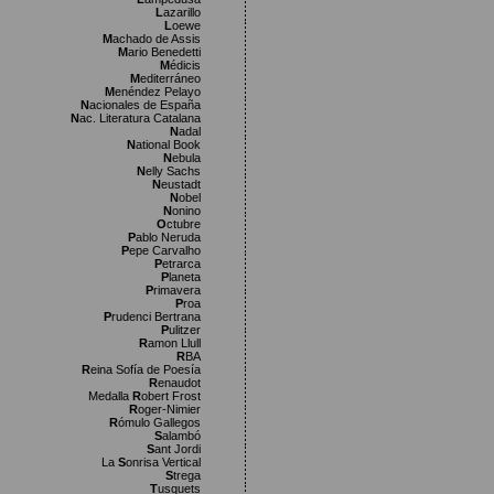
L
azarillo
L
oewe
M
achado de Assis
M
ario Benedetti
M
édicis
M
editerráneo
M
enéndez Pelayo
N
acionales de España
N
ac. Literatura Catalana
N
adal
N
ational Book
N
ebula
N
elly Sachs
N
eustadt
N
obel
N
onino
O
ctubre
P
ablo Neruda
P
epe Carvalho
P
etrarca
P
laneta
P
rimavera
P
roa
P
rudenci Bertrana
P
ulitzer
R
amon Llull
R
BA
R
eina Sofía de Poesía
R
enaudot
Medalla
R
obert Frost
R
oger-Nimier
R
ómulo Gallegos
S
alambó
S
ant Jordi
La
S
onrisa Vertical
S
trega
T
usquets