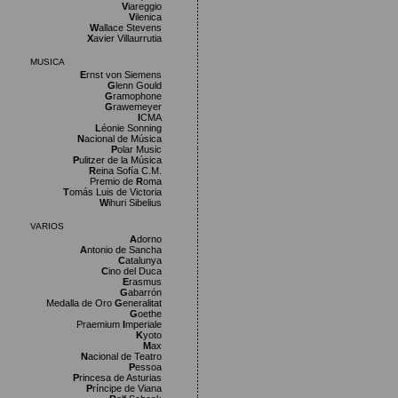
V
iareggio
V
ilenica
W
allace Stevens
X
avier Villaurrutia
MUSICA
E
rnst von Siemens
G
lenn Gould
G
ramophone
G
rawemeyer
I
CMA
L
éonie Sonning
N
acional de Música
P
olar Music
P
ulitzer de la Música
R
eina Sofía C.M.
Premio de
R
oma
T
omás Luis de Victoria
W
ihuri Sibelius
VARIOS
A
dorno
A
ntonio de Sancha
C
atalunya
C
ino del Duca
E
rasmus
G
abarrón
Medalla de Oro
G
eneralitat
G
oethe
Praemium
I
mperiale
K
yoto
M
ax
N
acional de Teatro
P
essoa
P
rincesa de Asturias
P
ríncipe de Viana