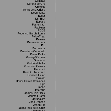
C
omillas
C
orona de Oro
C
rexells
Premio de la
C
rítica
D
ocumenta
E
dgar
T.S.
E
liot
E
spasa
F
astenrath
F
aulkner
F
DDB
F
ederico García Lorca
F
elipeTrigo
F
emina
F
ernando Lara
F
IL
F
ormentor
F
rancisco Cerecedo
F
ranz Kafka
G
eorg-Büchner
G
oncourt
G
ottfried Keller
G
rinzane Cavour
H
ammett
H
ans C. Andersen
H
einrich Heine
H
erralde
H
onor Lletres Catalanes
H
ugo
I
mpac
I
nterallié
J
ames Tait Black
J
aume Fuster
J
erusalem
J
osé Donoso
J
osep Pla
J
uana Inés de la Cruz
L
ampedusa