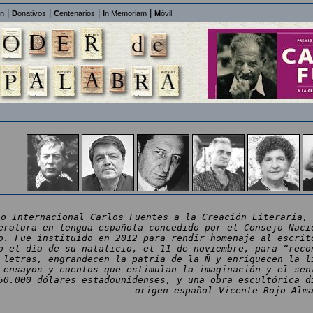
|
|
|
|
an
D
onativos
C
entenarios
I
n Memoriam
M
óvil
io Internacional Carlos Fuentes a la Creación Literaria,
eratura en lengua española concedido por el Consejo Naci
o. Fue instituido en 2012 para rendir homenaje al escrit
o el día de su natalicio, el 11 de noviembre, para “reco
 letras, engrandecen la patria de la Ñ y enriquecen la l
 ensayos y cuentos que estimulan la imaginación y el sen
50.000 dólares estadounidenses, y una obra escultórica d
origen español Vicente Rojo Alm