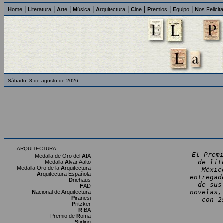
|
|
|
|
|
|
|
|
H
ome
L
iteratura
A
rte
M
úsica
A
rquitectura
C
ine
P
remios
E
quipo
N
os Felicit
Sábado, 8 de agosto de 2026
ARQUITECTURA
El Prem
Medalla de Oro del
A
IA
de lit
Medalla
A
lvar Aalto
Medalla Oro de la
A
rquitectura
Méxic
A
rquitectura Española
entregad
D
riehaus
de sus
F
AD
novelas,
N
acional de Arquitectura
P
iranesi
con 2
P
ritzker
R
IBA
Premio de
R
oma
S
tirling