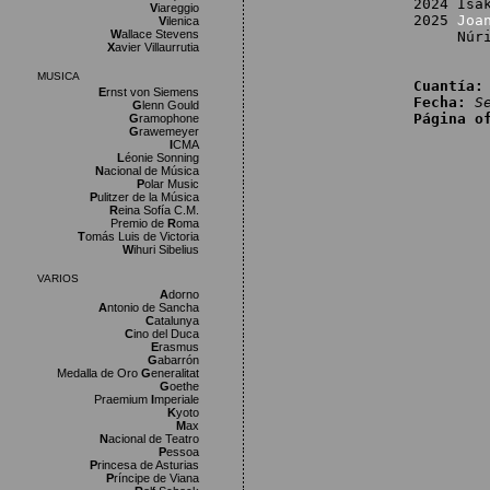
2024 Isa
V
iareggio
2025
Joa
V
ilenica
W
allace Stevens
Núria E
X
avier Villaurrutia
MUSICA
Cuantía:
E
rnst von Siemens
Fecha:
S
G
lenn Gould
Página o
G
ramophone
G
rawemeyer
I
CMA
L
éonie Sonning
N
acional de Música
P
olar Music
P
ulitzer de la Música
R
eina Sofía C.M.
Premio de
R
oma
T
omás Luis de Victoria
W
ihuri Sibelius
VARIOS
A
dorno
A
ntonio de Sancha
C
atalunya
C
ino del Duca
E
rasmus
G
abarrón
Medalla de Oro
G
eneralitat
G
oethe
Praemium
I
mperiale
K
yoto
M
ax
N
acional de Teatro
P
essoa
P
rincesa de Asturias
P
ríncipe de Viana