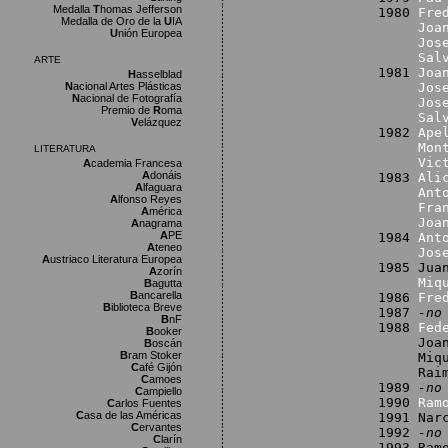
Medalla
T
homas Jefferson
1980
Fre
Medalla de Oro de la
U
IA
Joa
U
nión Europea
Jos
Sal
ARTE
1981
Joa
H
asselblad
N
acional Artes Plásticas
Jos
N
acional de Fotografía
Jos
Premio de
R
oma
Sal
V
elázquez
1982
Ape
Mon
LITERATURA
Vic
A
cademia Francesa
A
donáis
1983
Ali
A
lfaguara
Ant
A
lfonso Reyes
Fra
A
mérica
Joa
A
nagrama
A
PE
1984
Ant
A
teneo
Jos
A
ustriaco Literatura Europea
1985 Jua
A
zorín
Miq
B
agutta
B
ancarella
1986
Fre
B
iblioteca Breve
1987
-no
B
nF
1988
Fed
B
ooker
Joan Sa
B
oscán
B
ram Stoker
Miquel 
C
afé Gijón
Raimon 
C
amoes
1989
-no
C
ampiello
1990
Ram
C
arlos Fuentes
C
asa de las Américas
1991 Nar
C
ervantes
1992
-no
C
larín
1993 Ram