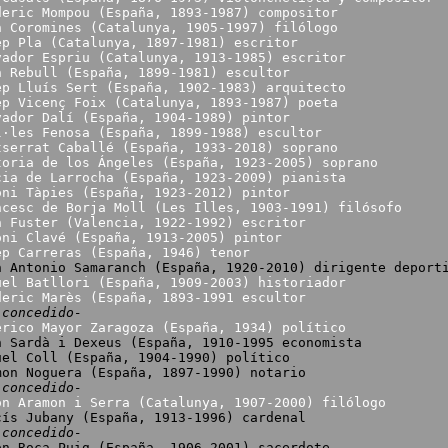
deric Mompou (España, 1893-1987) compositor
n Coromines (Catalunya, 1905-1997) filólogo
ep Pla (Catalunya, 1897-1981) escritor
vador Espriu (Catalunya, 1913-1985) escritor
n Rebull (España, 1899-1981) escultor
ep Lluís Sert (España, 1902-1983) arquitecto
ep Vicenç Foix (Catalunya, 1893-1987) poeta
vador Dalí (España, 1904-1989) pintor
l·les Fenosa (España, 1899-1988) escultor
tserrat Caballé (España, 1933-2018) soprano
toria de los Ángeles (España, 1923-2005) soprano
cia de Larrocha (España, 1923-2009) pianista
oni Tàpies (España, 1923-2012) pintor
ncesc de Borja Moll (Les Illes, 1903-1991) filósofo
n Fuster (Valencia, 1922-1992) escritor
oni Clavé (España, 1913-2005) pintor
ep Carreras (España, 1946) tenor
n Antonio Samaranch (España, 1920-2010) dirigente deport
uel Batllori (España, 1909-2003) historiador
deric Marès (España, 1893-1991 escultor
 concedido-
erico Mayor Zaragoza (España, 1934) político
rdà i Dexeus (España, 1910-1995 economista
Coll (España, 1904-1990) político
Noguera (España, 1897-1990) notario
 concedido-
on Aramon i Serra (Catalunya, 1907-2000) filólogo
cís Jubany (España, 1913-1996) cardenal
 concedido-
on Roca-Puig (España, 1906-2001) sacerdote