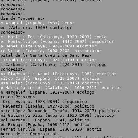
 concedido-
 concedido-
 concedido-
adía de Montserrat-
me Aragall (España, 1939) tenor
(Valencia, 1940) cantautor
 concedido-
uel Martí i Pol (Catalunya, 1929-2003) poeta
ier Montsalvatge (España, 1912-2002) compositor
ep Benet (Catalunya, 1920-2008) escritor
rre Vilar (Francia, 1906-2003) historiador
spital de la Santa Creu i de Sant Pau-
n Triadú (Catalunya, 1921-2010) escritor
arbonell (Catalunya, 1924-2016) filólogo
 concedido-
oni Pladevall i Arumí (Catalunya, 1961) escritor
ncisco Candel (España, 1925-2007) escritor
quim Molas (Catalunya, 1930-2015) escritor
ep Maria Castellet (Catalunya, 1926-2014) escritor
argalef (España, 1919-2004) ecólogo
ixa de Pensions-
ó (España, 1923-2004) bioquímico
ventós (España, 1927-2004) político
gorio López Raimundo (España, 1914-2007) político
oni Gutiérrez Díaz (España, 1929-2006) político
qual Maragall (España, 1941) político
sès Broggi (España, 1908-1912) médico
rat Carulla (España, 1930-2020) actriz
mberos de la Generalitat-