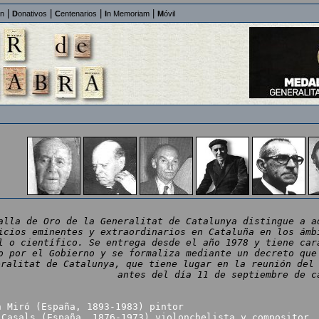
|
|
|
|
an
D
onativos
C
entenarios
I
n Memoriam
M
óvil
alla de Oro de la Generalitat de Catalunya distingue a a
icios eminentes y extraordinarios en Cataluña en los ámb
l o científico. Se entrega desde el año 1978 y tiene car
o por el Gobierno y se formaliza mediante un decreto que
eralitat de Catalunya, que tiene lugar en la reunión del
antes del día 11 de septiembre de c
n Miró (España, 1893-1983) pintor
 Casals (España, 1876-1973) violonchelista y compositor