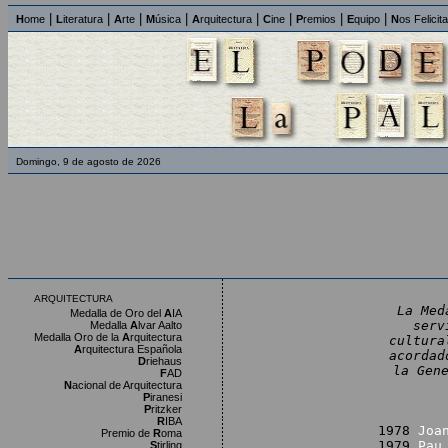
|
|
|
|
|
|
|
|
H
ome
L
iteratura
A
rte
M
úsica
A
rquitectura
C
ine
P
remios
E
quipo
N
os Felicit
Domingo, 9 de agosto de 2026
ARQUITECTURA
La Med
Medalla de Oro del
A
IA
serv
Medalla
A
lvar Aalto
Medalla Oro de la
A
rquitectura
cultura
A
rquitectura Española
acordad
D
riehaus
la Gen
F
AD
N
acional de Arquitectura
P
iranesi
P
ritzker
R
IBA
1978
Joa
Premio de
R
oma
1979
Pau
S
tirling