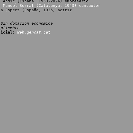
k Andic (España, 1953-2024) empresario
n Manuel Serrat (Catalunya, 1943) cantautor
spert (España, 1935) actriz
Sin dotación económica
eptiembre
ficial:
web.gencat.cat