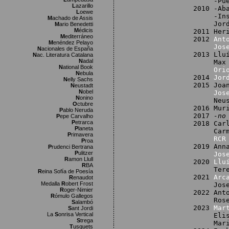
-Pueblo 
L
azarillo
2010 -Ab
L
oewe
-Instit
M
achado de Assis
Jordi S
M
ario Benedetti
M
édicis
2011 Her
M
editerráneo
2012
Ant
M
enéndez Pelayo
Jos
N
acionales de España
2013 Llu
N
ac. Literatura Catalana
N
adal
Max Cah
N
ational Book
Ori
N
ebula
2014
Jor
N
elly Sachs
2015 Joa
N
eustadt
N
obel
Jos
N
onino
Neus Ca
O
ctubre
2016 Mur
P
ablo Neruda
2017
-no
P
epe Carvalho
P
etrarca
2018 Car
P
laneta
Carme F
P
rimavera
RCR
P
roa
2019 Ann
P
rudenci Bertrana
P
ulitzer
Jos
R
amon Llull
2020
Llu
R
BA
Teresa 
R
eina Sofía de Poesía
2021
Arc
R
enaudot
Medalla
R
obert Frost
Josefin
R
oger-Nimier
2022 Ant
R
ómulo Gallegos
Roser C
S
alambó
2023
Mar
S
ant Jordi
La
S
onrisa Vertical
Eliseu 
S
trega
Maria d
T
usquets