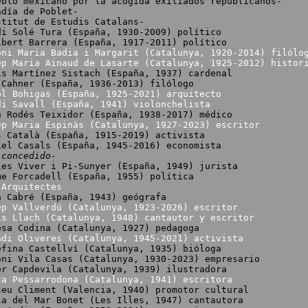
mexicano por la acogida exiliados republicanos-
adía de Poblet-
ut de Estudis Catalans-
olé Tura (España, 1930-2009) político
ibert Barrera (España, 1917-2011) político
oni Maria Badia i Margarit (Catalunya, 1920-2014) filólo
ep Maria Ainaud de Lasarte (Catalunya, 1925-2012) histor
ís Martínez Sistach (España, 1937) cardenal
ner (España, 1936-2013) filólogo
ol Bohigas (España, 1925-2021) arquitecto
di Savall (España, 1941) violonchelista
n Rodés Teixidor (España, 1938-2017) médico
ep Maria Espinàs (Catalunya, 1927-2023) escritor
talà (España, 1915-2019) activista
iel Casals (España, 1945-2016) economista
 concedido-
les Viver i Pi-Sunyer (España, 1949) jurista
orcadell (España, 1955) política
 Arquitectes
a Cabré (España, 1943) geógrafa
ep Vallverdú (Catalunya, 1923-2026) escritor
ís Llach (Catalunya, 1948) cantautor y escritor
Codina (Catalunya, 1927) pedagoga
adi Oliveres (Catalunya, 1945-2021) activista
a Castellví (Catalunya, 1935) bióloga
oni Vila Casas (Catalunya, 1930-2023) empresario
apdevila (Catalunya, 1939) ilustradora
ta Pessarrodona (Catalunya, 1941) escritora
Climent (Valencia, 1940) promotor cultural
el Mar Bonet (Les Illes, 1947) cantautora