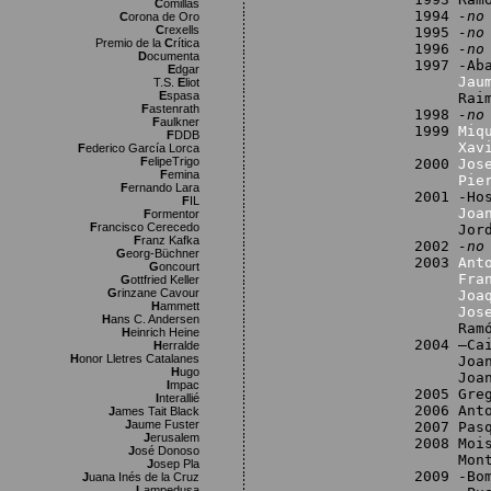
C
omillas
1994
-no
C
orona de Oro
C
rexells
1995
-no
Premio de la
C
rítica
1996
-no
D
ocumenta
1997 -Ab
E
dgar
Jau
T.S.
E
liot
E
spasa
Raimon 
F
astenrath
1998
-no
F
aulkner
1999
Miq
F
DDB
Xav
F
ederico García Lorca
F
elipeTrigo
2000
Jos
F
emina
Pie
F
ernando Lara
2001 -Ho
F
IL
Joa
F
ormentor
F
rancisco Cerecedo
Jordi C
F
ranz Kafka
2002
-no
G
eorg-Büchner
2003
Ant
G
oncourt
Fra
G
ottfried Keller
G
rinzane Cavour
Joa
H
ammett
Jos
H
ans C. Andersen
Ramón M
H
einrich Heine
2004 –Ca
H
erralde
H
onor Lletres Catalanes
Joan Or
H
ugo
Joan Re
I
mpac
2005 Gre
I
nterallié
2006 Ant
J
ames Tait Black
J
aume Fuster
2007 Pas
J
erusalem
2008 Moi
J
osé Donoso
Montser
J
osep Pla
2009 -Bo
J
uana Inés de la Cruz
L
ampedusa