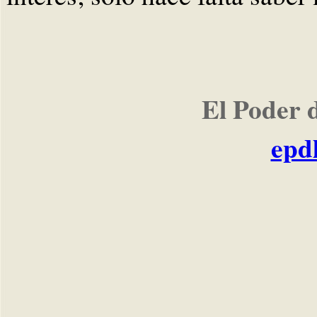
El Poder 
epd