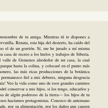
brenombre de tu amiga. Mientras tú te dispones a
vatilla, Renata, esta hija del desierto, ha caído del
mo el de un gorrión. Sí, me he jurado a mí misma
u casa de recreo a los hielos y trabajos de Siberia.
l valle de Gemenos alrededor de mi casa, la cual
parque hasta la colina, y colocaré en el punto más
monero, las más ricas producciones de la botánica
i permanezco fiel a mis deberes, ninguna desgracia
 mía! Veo la vida como uno de esos grandes caminos
dré conservar a mis hijos, si los tengo, educarlos y
osa de algún poderoso de la tierra— los hijos de tu
ue nos hacíamos protagonistas. Conozco de antemano
rade, por su alimentación, por los daños que causen