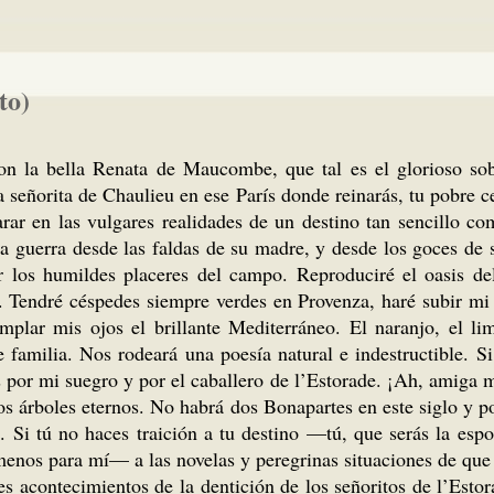
to)
on la bella Renata de Maucombe, que tal es el glorioso so
 señorita de Chaulieu en ese París donde reinarás, tu pobre cer
r en las vulgares realidades de un destino tan sencillo co
a guerra desde las faldas de su madre, y desde los goces de s
 los humildes placeres del campo. Reproduciré el oasis de
. Tendré céspedes siempre verdes en Provenza, haré subir mi 
plar mis ojos el brillante Mediterráneo. El naranjo, el li
 familia. Nos rodeará una poesía natural e indestructible. S
s por mi suegro y por el caballero de l’Estorade. ¡Ah, amiga
os árboles eternos. No habrá dos Bonapartes en este siglo y po
s. Si tú no haces traición a tu destino —tú, que serás la esp
 menos para mí— a las novelas y peregrinas situaciones de q
es acontecimientos de la dentición de los señoritos de l’Esto