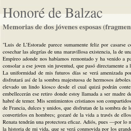
Honoré de Balzac
Memorias de dos jóvenes esposas (fragmen
"Luis de L’Estorade parece sumamente feliz por casarse c
cosechar las alegrías de una maravillosa existencia, la de una
Empíreo adonde nos habíamos remontado y ha venido a para
consolar a ese joven sin juventud, que pasó directamente a l
La uniformidad de mis futuros días se verá amenizada por
disfrutará así de la sombra majestuosa de hermosos árboles
elevado un lindo kiosco desde el cual quizá podrán contem
embellecerán ese retiro donde estoy llamada a ser madre de
habré de temer. Mis sentimientos cristianos son compartido
de Francia, dulces y unidos, que disfrutan de la sombra de l
convertirlos en hombres; gozaré de la vida a través de ello
Renata tendrán una protectora eficaz. Adiós, pues —por lo
la historia de mi vida, que se verá conmovida por los grand