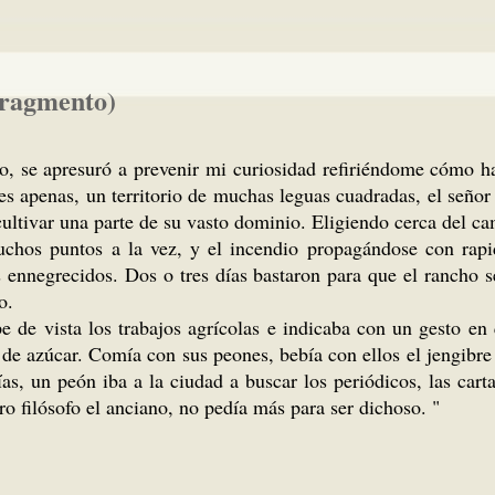
fragmento)
o, se apresuró a prevenir mi curiosidad refiriéndome cómo h
s apenas, un territorio de muchas leguas cuadradas, el señor
 a cultivar una parte de su vasto dominio. Eligiendo cerca de
uchos puntos a la vez, y el incendio propagándose con rapi
s ennegrecidos. Dos o tres días bastaron para que el rancho 
o.
pe de vista los trabajos agrícolas e indicaba con un gesto en
 de azúcar. Comía con sus peones, bebía con ellos el jengibre 
ías, un peón iba a la ciudad a buscar los periódicos, las cart
o filósofo el anciano, no pedía más para ser dichoso. "