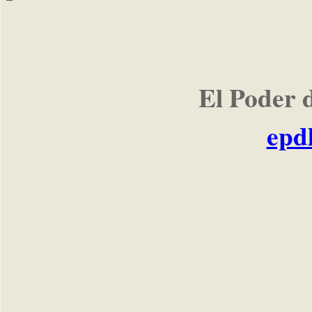
El Poder 
epd