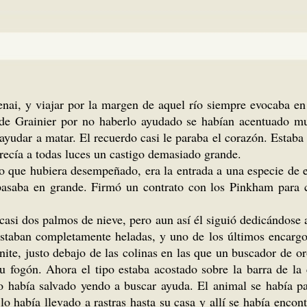
tenai, y viajar por la margen de aquel río siempre evocaba 
 de Grainier por no haberlo ayudado se habían acentuado m
 ayudar a matar. El recuerdo casi le paraba el corazón. Estab
recía a todas luces un castigo demasiado grande.
o que hubiera desempeñado, era la entrada a una especie de e
 pasaba en grande. Firmó un contrato con los Pinkham para 
 casi dos palmos de nieve, pero aun así él siguió dedicándose 
 estaban completamente heladas, y uno de los últimos encargo
nite, justo debajo de las colinas en las que un buscador de or
u fogón. Ahora el tipo estaba acostado sobre la barra de la
lo había salvado yendo a buscar ayuda. El animal se había p
 lo había llevado a rastras hasta su casa y allí se había enco