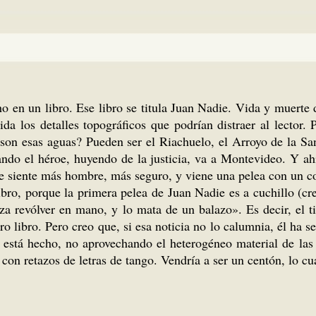
o en un libro. Ese libro se titula Juan Nadie. Vida y muerte
a los detalles topográficos que podrían distraer al lector. 
son esas aguas? Pueden ser el Riachuelo, el Arroyo de la Sa
uando el héroe, huyendo de la justicia, va a Montevideo. Y a
se siente más hombre, más seguro, y viene una pelea con un c
ibro, porque la primera pelea de Juan Nadie es a cuchillo (c
anza revólver en mano, y lo mata de un balazo». Es decir, el 
 libro. Pero creo que, si esa noticia no lo calumnia, él ha 
 está hecho, no aprovechando el heterogéneo material de las 
on retazos de letras de tango. Vendría a ser un centón, lo cu