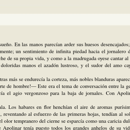
sueño. En las manos parecían arder sus huesos desencajados; 
mente; un sentimiento de infinita piedad hacia el jornalero
che de su propia vida, y como a la madrugada oyese cantar al
us doloridas manos el azadón lustroso, y el sudor del amo c
mientras más se endurecía la corteza, más nobles blanduras apa
rte de hombre!— Este era el tema de conversación entre la gen
cía el agio vergonzoso para la baja de jornales. Con Apoli
ala. Los habares en flor henchían el aire de aromas purísim
 reventando al esfuerzo de las primeras hojas, tendían al so
el olor tempranero del cierne se esparcía como una caricia dul
 Apolinar tenía puesto todos los grandes anhelos de su vida