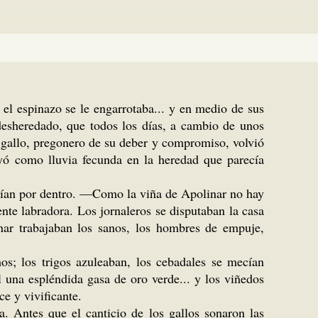
el espinazo se le engarrotaba... y en medio de sus
 desheredado, que todos los días, a cambio de unos
 gallo, pregonero de su deber y compromiso, volvió
ayó como lluvia fecunda en la heredad que parecía
recían por dentro. —Como la viña de Apolinar no hay
te labradora. Los jornaleros se disputaban la casa
nar trabajaban los sanos, los hombres de empuje,
os; los trigos azuleaban, los cebadales se mecían
l una espléndida gasa de oro verde... y los viñedos
ce y vivificante.
. Antes que el canticio de los gallos sonaron las