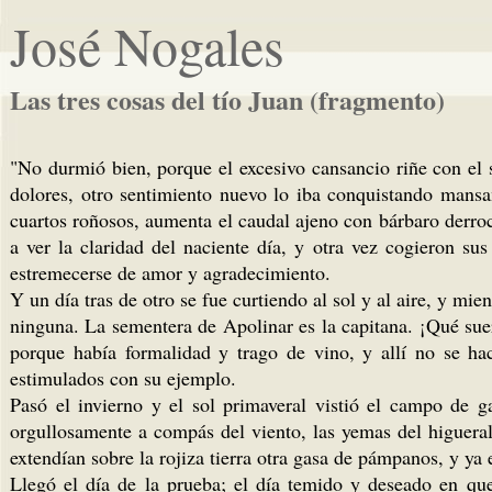
José Nogales
Las tres cosas del tío Juan (fragmento)
"No durmió bien, porque el excesivo cansancio riñe con el 
dolores, otro sentimiento nuevo lo iba conquistando mansa
cuartos roñosos, aumenta el caudal ajeno con bárbaro derro
a ver la claridad del naciente día, y otra vez cogieron s
estremecerse de amor y agradecimiento.
Y un día tras de otro se fue curtiendo al sol y al aire, y 
ninguna. La sementera de Apolinar es la capitana. ¡Qué sue
porque había formalidad y trago de vino, y allí no se ha
estimulados con su ejemplo.
Pasó el invierno y el sol primaveral vistió el campo de g
orgullosamente a compás del viento, las yemas del higueral,
extendían sobre la rojiza tierra otra gasa de pámpanos, y ya 
Llegó el día de la prueba; el día temido y deseado en que