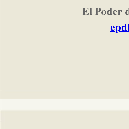
El Poder 
epd