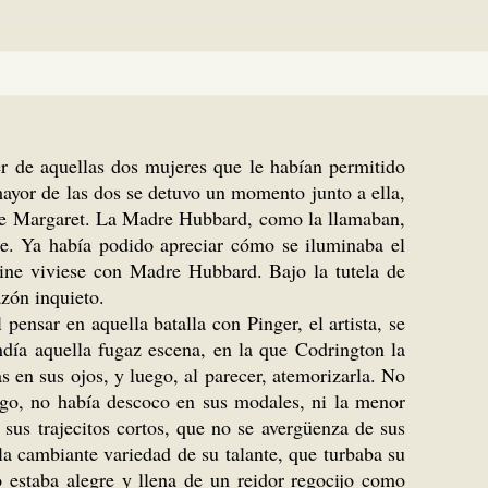
er de aquellas dos mujeres que le habían permitido
 mayor de las dos se detuvo un momento junto a ella,
a de Margaret. La Madre Hubbard, como la llamaban,
aje. Ya había podido apreciar cómo se iluminaba el
ne viviese con Madre Hubbard. Bajo la tutela de
azón inquieto.
pensar en aquella batalla con Pinger, el artista, se
día aquella fugaz escena, en la que Codrington la
 en sus ojos, y luego, al parecer, atemorizarla. No
argo, no había descoco en sus modales, ni la menor
sus trajecitos cortos, que no se avergüenza de sus
la cambiante variedad de su talante, que turbaba su
o estaba alegre y llena de un reidor regocijo como