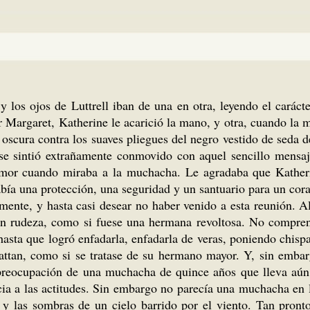
y los ojos de Luttrell iban de una en otra, leyendo el caráct
ar Margaret, Katherine le acarició la mano, y otra, cuando la
za oscura contra los suaves pliegues del negro vestido de sed
ll se sintió extrañamente conmovido con aquel sencillo mens
mor cuando miraba a la muchacha. Le agradaba que Katheri
abía una protección, una seguridad y un santuario para un cor
mente, y hasta casi desear no haber venido a esta reunión. Al 
con rudeza, como si fuese una hermana revoltosa. No compren
asta que logró enfadarla, enfadarla de veras, poniendo chispas
Grattan, como si se tratase de su hermano mayor. Y, sin emb
spreocupación de una muchacha de quince años que lleva aún 
cia a las actitudes. Sin embargo no parecía una muchacha en 
 y las sombras de un cielo barrido por el viento. Tan pront