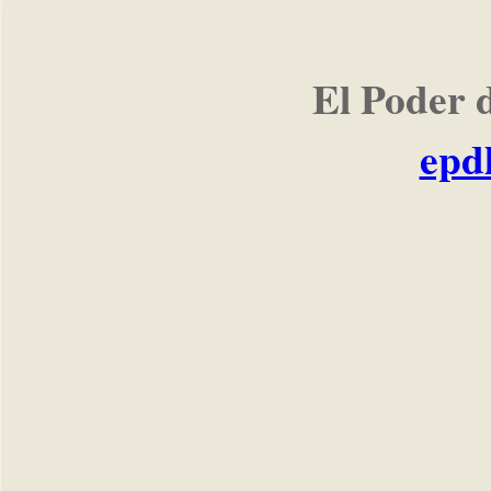
El Poder 
epd