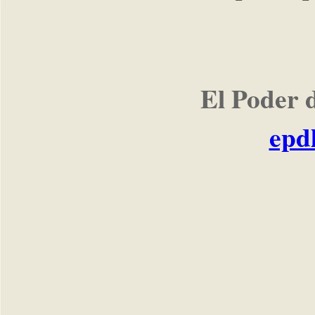
El Poder 
epd