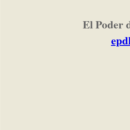
El Poder 
epd