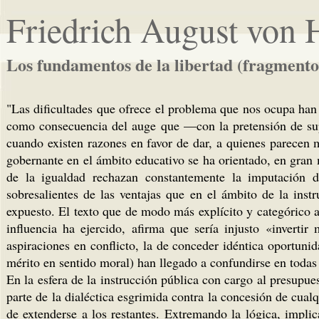
Friedrich August von 
Los fundamentos de la libertad (fragmento
"Las dificultades que ofrece el problema que nos ocupa han
como consecuencia del auge que —con la pretensión de sup
cuando existen razones en favor de dar, a quienes parecen 
gobernante en el ámbito educativo se ha orientado, en gran m
de la igualdad rechazan constantemente la imputación d
sobresalientes de las ventajas que en el ámbito de la ins
expuesto. El texto que de modo más explícito y categórico a
influencia ha ejercido, afirma que sería injusto «inverti
aspiraciones en conflicto, la de conceder idéntica oportun
mérito en sentido moral) han llegado a confundirse en todas l
En la esfera de la instrucción pública con cargo al presupu
parte de la dialéctica esgrimida contra la concesión de cua
de extenderse a los restantes. Extremando la lógica, impli