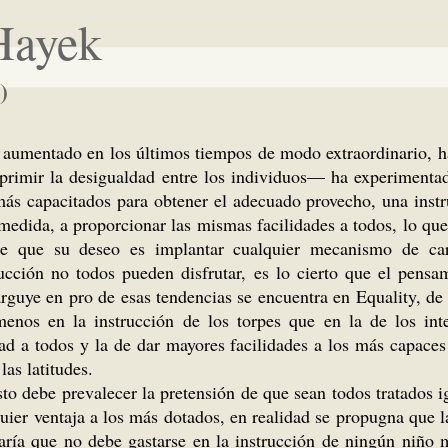
Hayek
)
 aumentado en los últimos tiempos de modo extraordinario, ha
rimir la desigualdad entre los individuos— ha experimentad
más capacitados para obtener el adecuado provecho, una instr
edida, a proporcionar las mismas facilidades a todos, lo que 
e que su deseo es implantar cualquier mecanismo de cará
trucción no todos pueden disfrutar, es lo cierto que el pen
rguye en pro de esas tendencias se encuentra en Equality, de
r menos en la instrucción de los torpes que en la de los in
idad a todos y la de dar mayores facilidades a los más capace
as latitudes.
esto debe prevalecer la pretensión de que sean todos tratados
lquier ventaja a los más dotados, en realidad se propugna que 
caría que no debe gastarse en la instrucción de ningún niño m