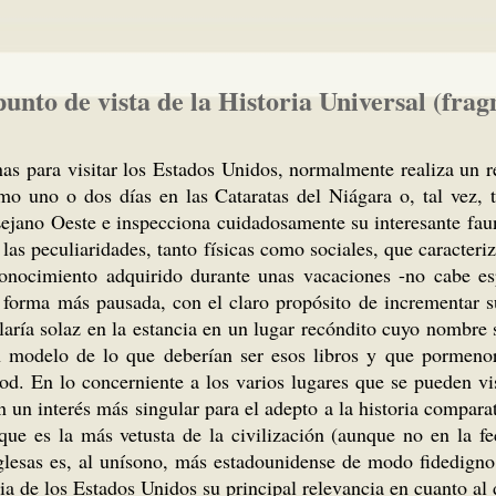
punto de vista de la Historia Universal (fra
s para visitar los Estados Unidos, normalmente realiza un re
uno o dos días en las Cataratas del Niágara o, tal vez, tra
Lejano Oeste e inspecciona cuidadosamente su interesante faun
as peculiaridades, tanto físicas como sociales, que caracteriza
conocimiento adquirido durante unas vacaciones -no cabe es
 forma más pausada, con el claro propósito de incrementar su 
laría solaz en la estancia en un lugar recóndito cuyo nombre
 modelo de lo que deberían ser esos libros y que pormenor
od. En lo concerniente a los varios lugares que se pueden v
n un interés más singular para el adepto a la historia compara
que es la más vetusta de la civilización (aunque no en la f
nglesas es, al unísono, más estadounidense de modo fidedign
ia de los Estados Unidos su principal relevancia en cuanto al d