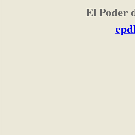
El Poder 
epd